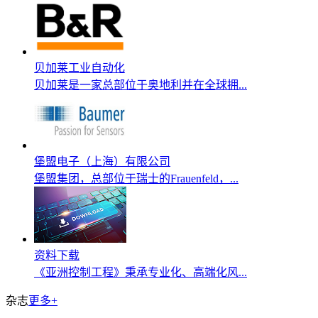
贝加莱工业自动化
贝加莱是一家总部位于奥地利并在全球拥...
堡盟电子（上海）有限公司
堡盟集团，总部位于瑞士的Frauenfeld，...
资料下载
《亚洲控制工程》秉承专业化、高端化风...
杂志
更多+