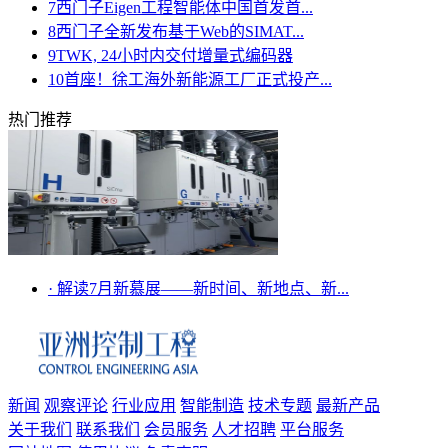
7
西门子Eigen工程智能体中国首发首...
8
西门子全新发布基于Web的SIMAT...
9
TWK, 24小时内交付增量式编码器
10
首座！徐工海外新能源工厂正式投产...
热门推荐
·
解读7月新慕展——新时间、新地点、新...
新闻
观察评论
行业应用
智能制造
技术专题
最新产品
关于我们
联系我们
会员服务
人才招聘
平台服务