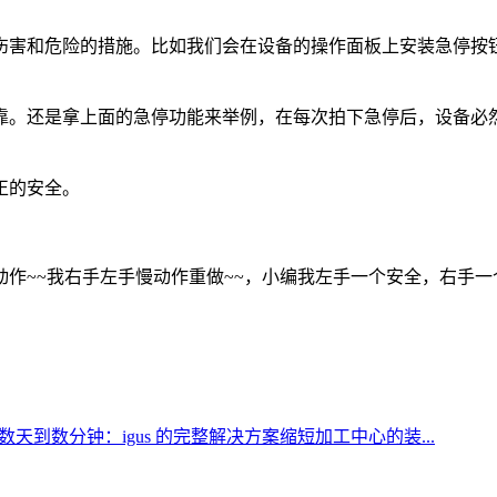
伤害和危险的措施。比如我们会在设备的操作面板上安装急停按
靠。还是拿上面的急停功能来举例，在每次拍下急停后，设备必
正的安全。
~我右手左手慢动作重做~~，小编我左手一个安全，右手一个功能，
天到数分钟：igus 的完整解决方案缩短加工中心的装...