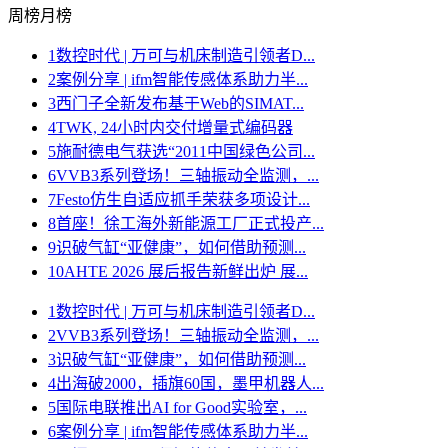
周榜
月榜
1
数控时代 | 万可与机床制造引领者D...
2
案例分享 | ifm智能传感体系助力半...
3
西门子全新发布基于Web的SIMAT...
4
TWK, 24小时内交付增量式编码器
5
施耐德电气获选“2011中国绿色公司...
6
VVB3系列登场！三轴振动全监测，...
7
Festo仿生自适应抓手荣获多项设计...
8
首座！徐工海外新能源工厂正式投产...
9
识破气缸“亚健康”，如何借助预测...
10
AHTE 2026 展后报告新鲜出炉 展...
1
数控时代 | 万可与机床制造引领者D...
2
VVB3系列登场！三轴振动全监测，...
3
识破气缸“亚健康”，如何借助预测...
4
出海破2000，插旗60国，墨甲机器人...
5
国际电联推出AI for Good实验室，...
6
案例分享 | ifm智能传感体系助力半...