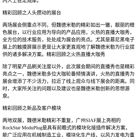
内人士驻足观摩。
精彩回顾之人头攒动的展台
两场展会侧重点不同，但魏德米勒的精彩如出一辙，靓丽的橙
色展台，以行业应用为导向的产品应用，火热的直播大咖秀，
全方位的技术服务，处处成为展会的亮点。尤其是慕尼黑电子
展上的触摸屏展示更是让大家更直观地了解魏德米勒为行业提
供的诸多解决方案。精彩回顾之火热直播大咖秀
除了明星产品刷关注度以外，此次展会期间的直播秀也是精彩
亮点之一，魏德米勒多位大咖轮番倾情演讲，火热的直播秀为
展会增添了不少活力，拉近了线上观众与线下展会的距离。同
时，大家所关注的问题以及建议也是魏德米勒创新的思想源
泉。
精彩回顾之新品及客户模块
两地双展，魏德米勒精彩不重复，广州SIAF展上亮相的
RockStar ModuPlug是具有前瞻式的模块化接插件解决方案，
能广泛应用在机械制造工业，模块化生产线，以风力发电为重