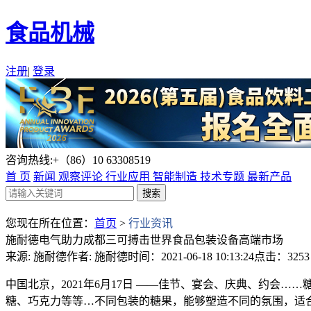
食品机械
注册
|
登录
咨询热线:+（86）10 63308519
首 页
新闻
观察评论
行业应用
智能制造
技术专题
最新产品
您现在所在位置：
首页
>
行业资讯
施耐德电气助力成都三可搏击世界食品包装设备高端市场
来源: 施耐德
作者: 施耐德
时间：2021-06-18 10:13:24
点击：3253
中国北京，2021年6月17日 ——佳节、宴会、庆典、约会
糖、巧克力等等…不同包装的糖果，能够塑造不同的氛围，适