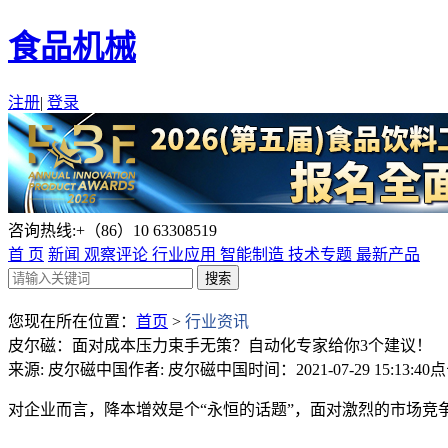
食品机械
注册
|
登录
咨询热线:+（86）10 63308519
首 页
新闻
观察评论
行业应用
智能制造
技术专题
最新产品
您现在所在位置：
首页
>
行业资讯
皮尔磁：面对成本压力束手无策？自动化专家给你3个建议！
来源: 皮尔磁中国
作者: 皮尔磁中国
时间：2021-07-29 15:13:40
点
对企业而言，降本增效是个“永恒的话题”，面对激烈的市场竞