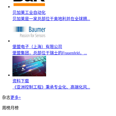
贝加莱工业自动化
贝加莱是一家总部位于奥地利并在全球拥...
堡盟电子（上海）有限公司
堡盟集团，总部位于瑞士的Frauenfeld，...
资料下载
《亚洲控制工程》秉承专业化、高端化风...
杂志
更多+
周榜
月榜