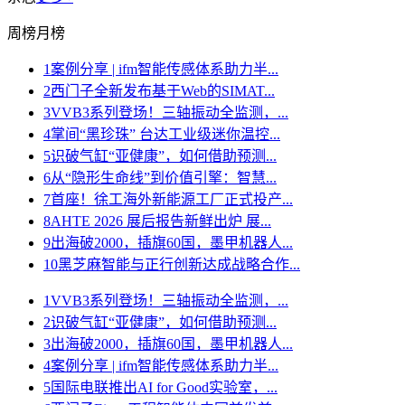
周榜
月榜
1
案例分享 | ifm智能传感体系助力半...
2
西门子全新发布基于Web的SIMAT...
3
VVB3系列登场！三轴振动全监测，...
4
掌间“黑珍珠” 台达工业级迷你温控...
5
识破气缸“亚健康”，如何借助预测...
6
从“隐形生命线”到价值引擎：智慧...
7
首座！徐工海外新能源工厂正式投产...
8
AHTE 2026 展后报告新鲜出炉 展...
9
出海破2000，插旗60国，墨甲机器人...
10
黑芝麻智能与正行创新达成战略合作...
1
VVB3系列登场！三轴振动全监测，...
2
识破气缸“亚健康”，如何借助预测...
3
出海破2000，插旗60国，墨甲机器人...
4
案例分享 | ifm智能传感体系助力半...
5
国际电联推出AI for Good实验室，...