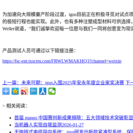
为加速向大规模量产阶段过渡，igus目前正在积极寻觅对试
的极短行程也能实现。此外，也有多种注塑成型材料可供选择，包括
Weller说道，“我们诚挚欢迎每一位愿与我们一同将创意变为现
产品测试人员可通过以下链接注册：
https://fsc-ent.txscrm.com/FRWLWMAKHQ3?channel=weixin
上一篇：未来可期：igus入围2025年安永年度企业家奖决赛
下
> 相关阅读：
首届 manus 中国赛创新成果揭晓：五大领域技术突破彰显
当机器人实现自我监测
2026-01-27
无拖链式电缆导向系统：igus研发出新款紧凑型系统，