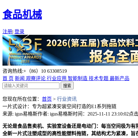
食品机械
注册
|
登录
咨询热线:+（86）10 63308519
首 页
新闻
观察评论
行业应用
智能制造
技术专题
最新产品
您现在所在位置：
首页
>
行业资讯
一片式设计：专为超紧凑安装空间打造的E1系列拖链
来源: igus易格斯
作者: igus易格斯
时间：2025-11-11 23:10:02
点击
无论是食品售卖机、实验室设备还是电动门：每当空间极为有限时
全新一片式注塑成型的高性能塑料拖链，其结构尤为紧凑，旨在