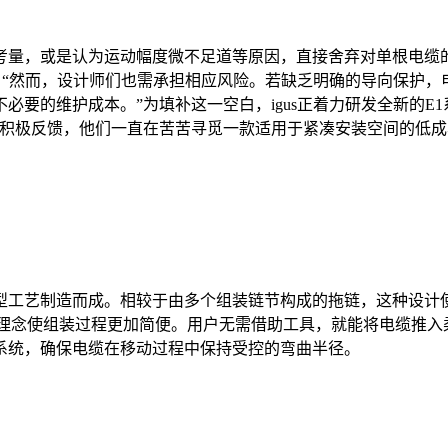
考量，或是认为运动幅度微不足道等原因，直接舍弃对单根电缆
ler解释道，“然而，设计师们也需承担相应风险。若缺乏明确的导向
要的维护成本。”为填补这一空白，igus正着力研发全新的E1
的积极反馈，他们一直在苦苦寻觅一款适用于紧凑安装空间的低成
型工艺制造而成。相较于由多个组装链节构成的拖链，这种设计
in设计理念使组装过程更加简便。用户无需借助工具，就能将电缆
系统，确保电缆在移动过程中保持受控的弯曲半径。