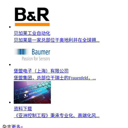
贝加莱工业自动化
贝加莱是一家总部位于奥地利并在全球拥...
堡盟电子（上海）有限公司
堡盟集团，总部位于瑞士的Frauenfeld，...
资料下载
《亚洲控制工程》秉承专业化、高端化风...
杂志
更多+