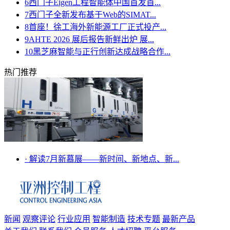
6
西门子Eigen工程智能体中国首发首...
7
西门子全新发布基于Web的SIMAT...
8
首座！徐工海外新能源工厂正式投产...
9
AHTE 2026 展后报告新鲜出炉 展...
10
黑芝麻智能与正行创新达成战略合作...
热门推荐
·
解读7月新慕展——新时间、新地点、新...
新闻
观察评论
行业应用
智能制造
技术专题
最新产品