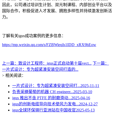
因此，公司通过培训生计划、双元制课程、内部创业平台以及
国际合作，积极促进人才发展、拥抱多样性并持续激发创新活
力。
了解有关igus成功案例的更多信息：
https://mp.weixin.qq.com/s/FZBWieqIs1IDD_xRX9hEow
上一篇：致设计工程师：igus正式启动第十届vect...
下一篇：
一片式设计：专为超紧凑安装空间打造的...
> 相关阅读：
一片式设计：专为超紧凑安装空间打...
2025-11-11
负责采摘葡萄的机器 CH engineer...
2025-03-10
igus 推出不含 PTFE 的耐磨滑动...
2025-04-16
igus的创新电缆导向技术使风力发电...
2024-12-27
igus全球环保骑行亚洲站在中国收官
2025-05-13