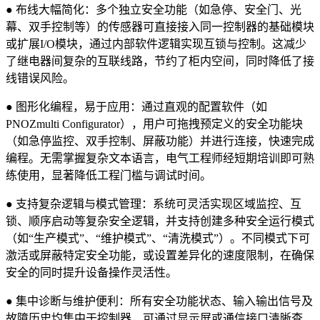
●
布线大幅简化：多个独立安全功能（如急停、安全门、光
幕、双手控制等）的传感器可直接接入同一控制器的基础模块
或扩展I/O模块，通过内部软件逻辑实现互锁与控制。这减少
了继电器间复杂的互联线路，节约了柜内空间，同时降低了接
线错误风险。
●
图形化编程，易于应用：通过直观的配置软件（如
PNOZmulti Configurator），用户可拖拽预定义的安全功能块
（如急停监控、双手控制、屏蔽功能）并进行连接，快速完成
编程。无需掌握复杂文本语言，电气工程师经短期培训即可熟
练使用，显著降低工程门槛与调试时间。
●
支持复杂逻辑与模式管理：系统可灵活实现区域监控、互
锁、顺序启动等复杂安全逻辑，并支持创建多种安全运行模式
（如“生产模式”、“维护模式”、“清洗模式”）。不同模式下可
激活或屏蔽特定安全功能，或设置差异化的速度限制，在确保
安全的同时提升设备操作灵活性。
●
集中诊断与维护便利：所有安全功能状态、输入输出信号及
故障历史均集中于控制器，可通过显示屏或通信接口清晰查