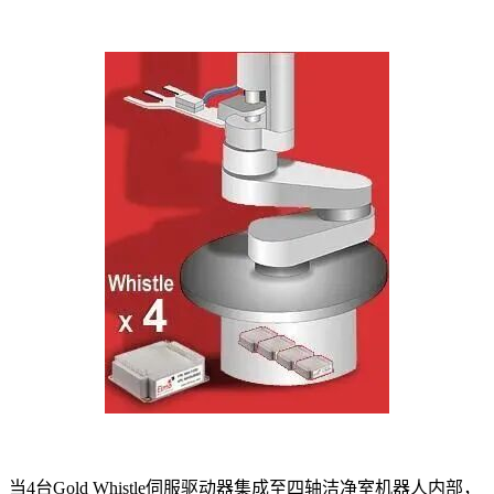
当4台Gold Whistle伺服驱动器集成至四轴洁净室机器人内部，