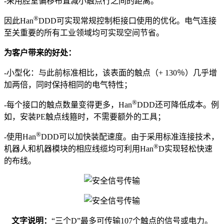
-采用腔室偏移布置减小触点行之间的距离。
®
因此Han
DDD可实现常规控制柜接口使用的优化。电气连接
至关重要的所有工业领域均可实现空间节省。
为客户带来的好处：
-小型化：与此前标准相比，该表面的触点（+ 130％）几乎增
加两倍，同时保持相同的电气特性；
®
-每个接口的触点数量变得更多，Han
DDD还可降低成本。例
如，安装PE触点线箍时，不需要额外的工具；
®
-使用Han
DDD可以加快装配速度。由于采用标准连接技术，
®
机器人和机器模块的相应线缆均可利用Han
D实现轻松快速
的布线。
文字说明：
“三个D”最多可传输107个触点的信号或电力。