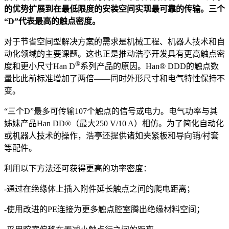
的优势扩展到在最低限度的安装空间实现最可靠的传输。三个
“D”代表最高的触点密度。
对于节省空间型解决方案的需求是机械工程、机器人技术和自
动化领域的主要课题。这也正是推动浩亭开发具有更高触点密
®
度和更小尺寸Han D
系列产品的原因。Han® DDD的触点数
量比此前标准增加了两倍——同时外形尺寸和电气特性保持不
变。
“三个D”最多可传输107个触点的信号或电力。电气功率与其
姊妹产品Han DD®（最大250 V/10 A）相仿。为了简化自动化
或机器人技术的操作，浩亭还提供诸如夹紧板和导向销/衬套
等配件。
利用以下方法还可获得更高的功率密度：
-通过在绝缘体上插入附件延长触点之间的爬电距离；
-使用改进的PE连接为更多触点腔室腾出绝缘材料空间；