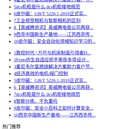
5
dcs机柜是什么 dcs机柜接地规范
6
皮尔磁：GB/T 5226.1-2019正式实...
7
工业视觉相机与智能相机的区别
8
【英威腾资讯】英威腾电驱公司再获...
9
西克中国新生产基地——江苏西克传...
10
皮尔磁：安全自动化领域知识学习的...
1
数控时代 | 万可与机床制造引领者D...
2
Festo仿生自适应抓手荣获多项设计...
3
霍尼韦尔氢燃烧解决方案助力客户节...
4
经济高效的电机/阀门控制
5
皮尔磁：GB/T 5226.1-2019正式实...
6
【英威腾资讯】英威腾电驱公司再获...
7
dcs机柜是什么 dcs机柜接地规范
8
智能分拣，不负重托
9
皮尔磁：安全小百科之如何计算安全...
10
西克中国新生产基地——江苏西克传...
热门推荐