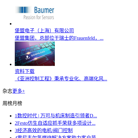
堡盟电子（上海）有限公司
堡盟集团，总部位于瑞士的Frauenfeld，...
资料下载
《亚洲控制工程》秉承专业化、高端化风...
杂志
更多+
周榜
月榜
1
数控时代 | 万可与机床制造引领者D...
2
Festo仿生自适应抓手荣获多项设计...
3
经济高效的电机/阀门控制
4
霍尼韦尔氢燃烧解决方案助力客户节...