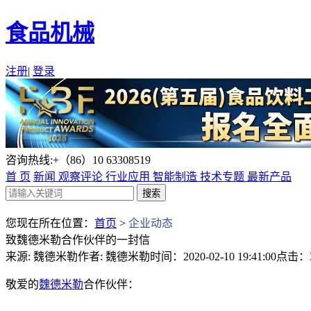
食品机械
注册
|
登录
咨询热线:+（86）10 63308519
首 页
新闻
观察评论
行业应用
智能制造
技术专题
最新产品
您现在所在位置：
首页
>
企业动态
致魏德米勒合作伙伴的一封信
来源: 魏德米勒
作者: 魏德米勒
时间：2020-02-10 19:41:00
点击：3
敬爱的
魏德米勒
合作伙伴：