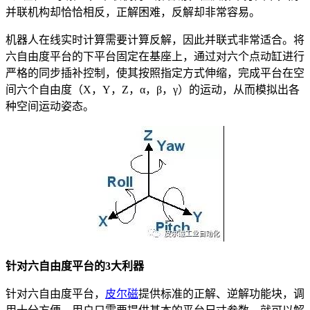
并联机构却恰恰相反，正解困难，反解却非常容易。
机器人在线实时计算需要计算反解，因此并联式非常适合。将
六自由度平台的下平台固定在基座上，通过对六个点动缸进行
严格的同步插补控制，使其按照指定方式伸缩，完成平台在空
间六个自由度（X，Y，Z，α，β，γ）的运动，从而模拟出各
种空间运动姿态。
针对六自由度平台的3大利器
针对六自由度平台，
皮尔磁
提供标准的正解、逆解功能块，调