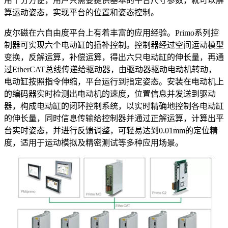
用十分方便，用户只需要提供基本的平台尺寸参数，就可以解
算运动姿态，实现平台的位置和姿态控制。
皮尔磁在六自由度平台上有着丰富的应用经验。Primo系列控
制器可实现六个电动缸的插补控制。控制器经过空间运动模型
变换，反解运算，补偿运算，得出六只电动缸的伸长量，再通
过EtherCAT总线传递给驱动器，由驱动器驱动电动机转动，
电动缸按照指令伸缩，平台运行到指定姿态。安装在电动机上
的编码器实时检测出电动机的速度，位置信息并发送到驱动
器，构成电动缸的闭环控制系统，以实时精确地控制各电动缸
的伸长量，同时信息传输给控制器并通过正解运算，计算出平
台实时姿态，并进行反馈调整，可轻易达到0.01mm的定位精
度，适用于运动模拟及精密测试等多种应用场景。