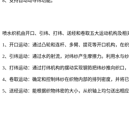
8、支持自动动寻纬功能。
喷水织机由开口、引纬、打纬、送经和卷取五大运动机构及相
1、开口运动：通过凸轮和连杆、多臂、提花等开口机构，在
2、引纬运动：通过水的射流，对纬纱产生摩擦力。利用水与
3、打纬运动：通过打纬机构的摆动实现钢筘把纬纱推向织口
4、卷取运动：确定和控制纬纱在织物内部的排列密度，并将
5、送经运动：能根据织物纬密的大小，从织轴上均匀送出相