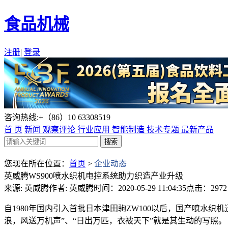
食品机械
注册
|
登录
咨询热线:+（86）10 63308519
首 页
新闻
观察评论
行业应用
智能制造
技术专题
最新产品
您现在所在位置：
首页
>
企业动态
英威腾WS900喷水织机电控系统助力织造产业升级
来源: 英威腾
作者: 英威腾
时间：2020-05-29 11:04:35
点击：2972
自1980年国内引入首批日本津田驹ZW100以后，国产喷水
浪，风送万机声”、“日出万匹，衣被天下”就是其生动的写照。