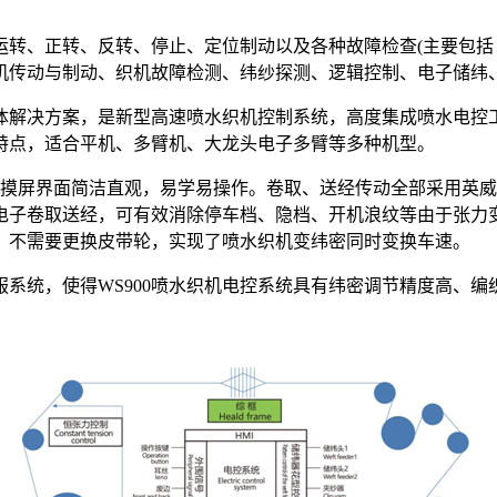
运转、正转、反转、停止、定位制动以及各种故障检查(主要包括
机传动与制动、织机故障检测、纬纱探测、逻辑控制、电子储纬
整体解决方案，是新型高速喷水织机控制系统，高度集成喷水电
特点，适合平机、多臂机、大龙头电子多臂等多种机型。
触摸屏界面简洁直观，易学易操作。卷取、送经传动全部采用英威
电子卷取送经，可有效消除停车档、隐档、开机浪纹等由于张力
速，不需要更换皮带轮，实现了喷水织机变纬密同时变换车速。
系统，使得WS900喷水织机电控系统具有纬密调节精度高、