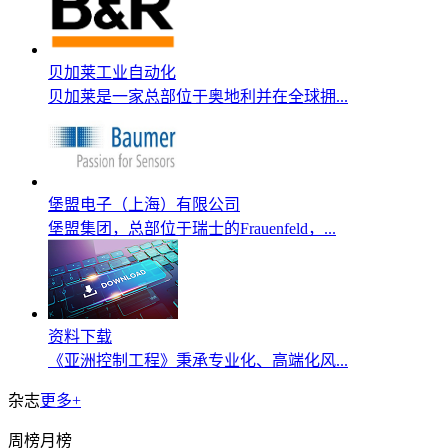
贝加莱工业自动化
贝加莱是一家总部位于奥地利并在全球拥...
堡盟电子（上海）有限公司
堡盟集团，总部位于瑞士的Frauenfeld，...
资料下载
《亚洲控制工程》秉承专业化、高端化风...
杂志
更多+
周榜
月榜