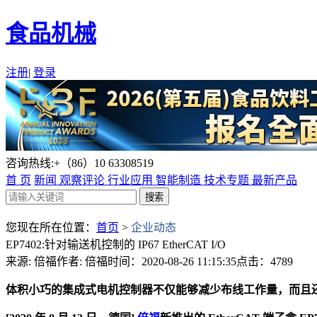
食品机械
注册
|
登录
咨询热线:+（86）10 63308519
首 页
新闻
观察评论
行业应用
智能制造
技术专题
最新产品
您现在所在位置：
首页
>
企业动态
EP7402:针对输送机控制的 IP67 EtherCAT I/O
来源: 倍福
作者: 倍福
时间：2020-08-26 11:15:35
点击：4789
体积小巧的集成式电机控制器不仅能够减少布线工作量，而且