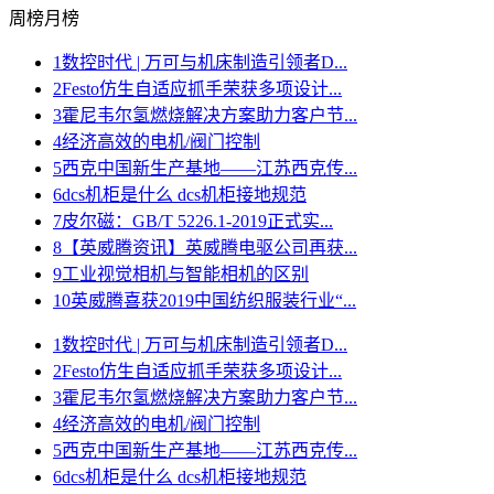
周榜
月榜
1
数控时代 | 万可与机床制造引领者D...
2
Festo仿生自适应抓手荣获多项设计...
3
霍尼韦尔氢燃烧解决方案助力客户节...
4
经济高效的电机/阀门控制
5
西克中国新生产基地——江苏西克传...
6
dcs机柜是什么 dcs机柜接地规范
7
皮尔磁：GB/T 5226.1-2019正式实...
8
【英威腾资讯】英威腾电驱公司再获...
9
工业视觉相机与智能相机的区别
10
英威腾喜获2019中国纺织服装行业“...
1
数控时代 | 万可与机床制造引领者D...
2
Festo仿生自适应抓手荣获多项设计...
3
霍尼韦尔氢燃烧解决方案助力客户节...
4
经济高效的电机/阀门控制
5
西克中国新生产基地——江苏西克传...
6
dcs机柜是什么 dcs机柜接地规范