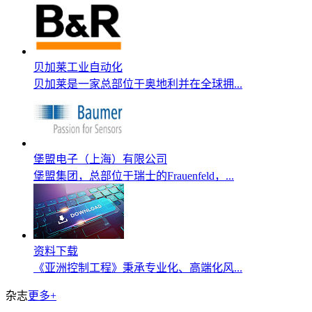
贝加莱工业自动化
贝加莱是一家总部位于奥地利并在全球拥...
堡盟电子（上海）有限公司
堡盟集团，总部位于瑞士的Frauenfeld，...
资料下载
《亚洲控制工程》秉承专业化、高端化风...
杂志
更多+