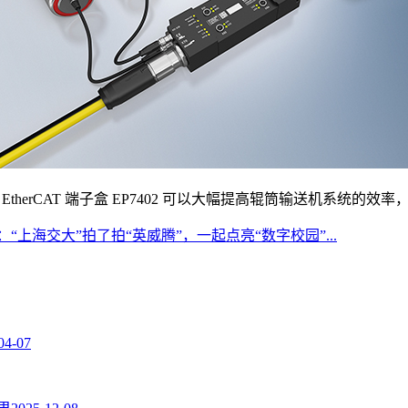
EtherCAT 端子盒 EP7402 可以大幅提高辊筒输送机系统的效
：“上海交大”拍了拍“英威腾”，一起点亮“数字校园”...
04-07