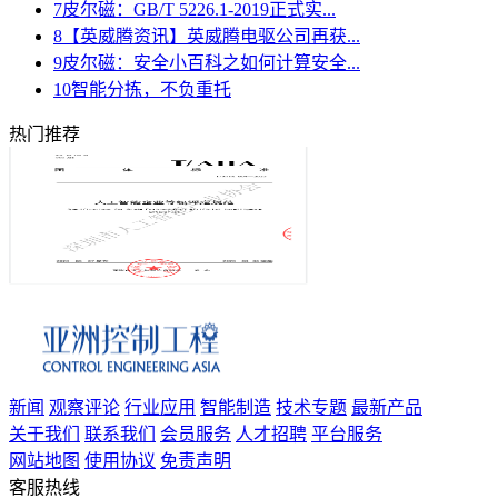
7
皮尔磁：GB/T 5226.1-2019正式实...
8
【英威腾资讯】英威腾电驱公司再获...
9
皮尔磁：安全小百科之如何计算安全...
10
智能分拣，不负重托
热门推荐
新闻
观察评论
行业应用
智能制造
技术专题
最新产品
关于我们
联系我们
会员服务
人才招聘
平台服务
网站地图
使用协议
免责声明
客服热线