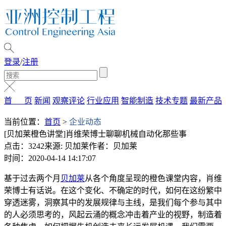
登录
/
注册
首 页
新闻
观察评论
行业应用
智能制造
技术专题
最新产品
当前位置：
首页
>
企业动态
[贝加莱橙色讲堂]肖维荣博士聊聊机械自动化那些事
点击：3242
来源: 贝加莱
作者：贝加莱
时间：2020-04-14 14:17:07
基于过去两个月
贝加莱
从各个角度呈现的橙色课堂内容，肖维
荣博士有话说。在这个变化、不确定的时代，如何在这纷繁中
穿透迷雾，洞察其中的发展规律与主线，是我们每个参与其中
的人必须思考的，风起云涌的概念冲击着产业的视野，制造着