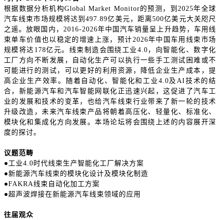
根据数据分析机构
Global Market Monitor的预测，到2025年全球
汽车线束市场规模将达到497.89亿美元，距离500亿美元大关咫尺
之遥。放眼国内，2016-2026年中国汽车销量呈上升趋势，车用线
束单车价值也以稳定的增速上涨，预计2026年中国车用线束市场
规模将达178亿元。线束制造会围绕工业4.0，向智能化、数字化
工厂方向不断发展，自动化生产可以执行一些手工测试困难或不
可能进行的测试，可以更好的利用资源，降低企业生产成本，提
高企业生产效率。随着自动化、智能化和工业4.0及AI技术的结
合，新能源汽车和汽车智能网联化正迅速兴起，这促进了汽车工
业的发展和技术的变革，也给汽车线束行业带来了新一轮的技术
升级改造，未来汽车线束产品将朝着高压化、轻量化、标准化、
模块化和集成化方向发展。本场论坛将会围绕上述的内容展开深
度的探讨。
议题范畴
●工业4.0时代线束生产智能化工厂解决方案
●新能源汽车线束的模块化设计及模块化制造
●FAKRA线束自动化加工方案
●超声波焊接在新能源汽车线束领域的应用
往届观众