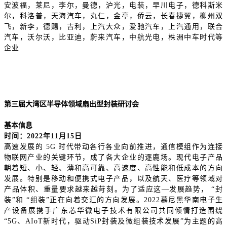
安波福，莱尼，李尔，曼德，沪光，电装，早川电子，德科斯米
尔，科洛普，天海汽车，丸仁，金亭，侨云，长春捷翼，柳州双
飞，新李，德赐，吉利，上汽大众，爱驰汽车，上汽通用，联合
汽车，沃尔沃，比亚迪，蔚来汽车，中航光电，株洲中车时代等
企业
第三届大湾区半导体领域扇出型封装研讨会
基本信息
时间：
2022年11月15日
高速发展的
5G 时代带动各行各业向前推进，通信模组作为连接
物联网产业的关键环节，成了各大企业的逐鹿场。现代电子产品
朝着短、小、轻、薄和高可靠、高速度、高性能和低成本的方向
发展。特别是移动和便携式电子产品，以及航天、医疗等领域对
产品体积、重量要求越来越苛刻。为了适应这—发展趋势， “封
装”和 “组装”正在向着交汇的方向发展。2022慕尼黑华南电子生
产设备展携手广东芯华微电子技术有限公司共同倾情打造围绕
“5G、AIoT新时代，驱动SiP封装及微组装技术发展”为主题的高