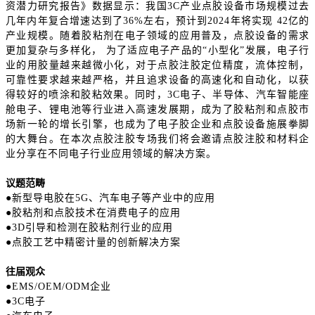
资潜力研究报告》数据显示：我国3C产业点胶设备市场规模过去
几年内年复合增速达到了36%左右，预计到2024年将实现 42亿的
产业规模。随着胶粘剂在电子领域的应用普及，点胶设备的需求
更加复杂与多样化， 为了适应电子产品的“小型化”发展，电子行
业的用胶量越来越微小化，对于点胶注胶定位精度，流体控制，
可靠性要求越来越严格，并且追求设备的高速化和自动化，以获
得较好的喷涂和胶粘效果。同时，3C电子、半导体、汽车智能座
舱电子、锂电池等行业进入高速发展期，成为了胶粘剂和点胶市
场新一轮的增长引擎，也成为了电子胶企业和点胶设备施展拳脚
的大舞台。在本次点胶注胶专场我们将会邀请点胶注胶和材料企
业分享在不同电子行业应用领域的解决方案。
议题范畴
●新型导电胶在5G、汽车电子等产业中的应用
●胶粘剂和点胶技术在消费电子的应用
●3D引导和检测在胶粘剂行业的应用
●点胶工艺中精密计量的创新解决方案
往届观众
●EMS/OEM/ODM企业
●3C电子