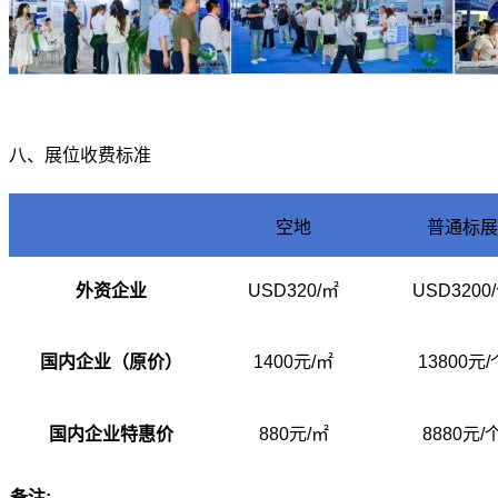
八、展位收费标准
空地
普通标展
外资企业
USD320/
㎡
USD3200/
国内企业（原价）
1400
元/㎡
13800
元/
国内企业特惠价
880
元/㎡
8880
元/
备注: