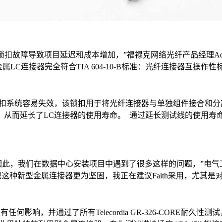
扣故障导致项目延迟和成本增加，”福禄克网络光纤产品经理Adria
C连接器完全符合TIA 604-10-B标准：光纤连接器互操作性
系统容易失效，该锁扣用于将光纤连接器与单独组件接合和分离。 
，从而延长了LC连接器的使用寿命。 通过延长测试线的使用寿
我们在数据中心安装项目中遇到了很多这样的问题，”电气工程规划、设计
表示：“我们发现这种新型金属连接器更为坚固，我正在建议Faith采用，
能没有任何影响，并通过了所有Telecordia GR-326-COR