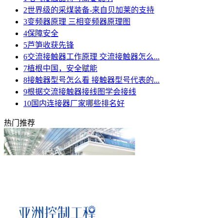
2
世界级的采煤装备-来自贝加莱的支持
3
变频器原理 三相变频器原理图
4
保障安全
5
芦笋收获先锋
6
交流接触器工作原理 交流接触器怎么...
7
植根中国，安全赋能
8
接触器型号怎么看 接触器型号代表的...
9
根据交流接触器接线图学会接线
10
国内连接器厂家哪些排名好
热门推荐