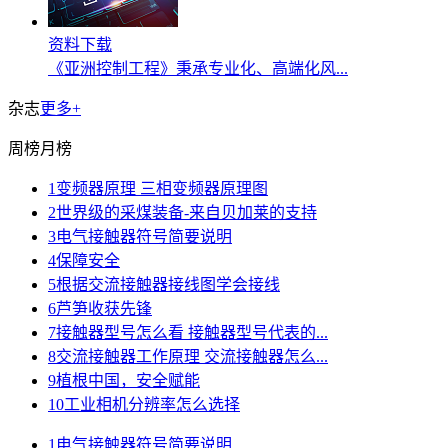
资料下载
《亚洲控制工程》秉承专业化、高端化风...
杂志
更多+
周榜
月榜
1
变频器原理 三相变频器原理图
2
世界级的采煤装备-来自贝加莱的支持
3
电气接触器符号简要说明
4
保障安全
5
根据交流接触器接线图学会接线
6
芦笋收获先锋
7
接触器型号怎么看 接触器型号代表的...
8
交流接触器工作原理 交流接触器怎么...
9
植根中国，安全赋能
10
工业相机分辨率怎么选择
1
电气接触器符号简要说明