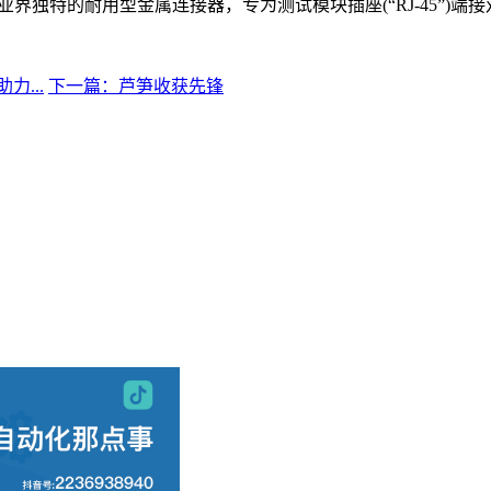
界独特的耐用型金属连接器，专为测试模块插座(“RJ-45”)端
...
下一篇：芦笋收获先锋