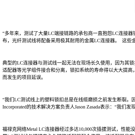
“多年来，测试了大量LC端接链路的承包商一直抱怨LC连接器锁
布，光纤测试线将配备采用极其耐用的金属LC连接器。 这些金属L
典型的LC连接器与测试线一起无法在现场长久使用，因为其锁扣
适配器等光学组件接合和分离，锁扣系统的寿命得以大大提高
而发生的项目延误。
“我们LC测试线上的塑料锁扣总是在线缆磨损之前发生断裂。因此，
Incorporated的技术解决方案负责人Jason Zasada
福禄克网络Metal LC连接器经过多达10,000次插拔测试，性