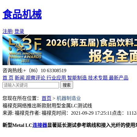
食品机械
注册
|
登录
咨询热线:+（86）10 63308519
首 页
新闻
观察评论
行业应用
智能制造
技术专题
最新产品
您现在所在位置：
首页
>
机器制造业
福禄克网络推出新款耐用型金属LC测试线
来源: 福禄克
作者: 福禄克
时间：2021-09-29 17:25:11
点击：1112
新型Metal LC
连接器
显著延长测试参考跳线和接入光纤的使用