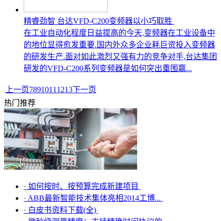
精睿劲智 台达VFD-C200变频器以小巧取胜
在工业自动化程度日益提高的今天,变频器在工业设备中
的地位显得愈发重要.国内外众多企业耗巨资投入变频器
的研发生产.面对如此激烈又强有力的竞争对手,台达集团
研发的VFD-C200系列变频器是如何突出重围赢...
上一页
7
8
9
10
11
12
13
下一页
热门推荐
·
如何按时、按预算完成新建项目
·
ABB最新智能技术集体亮相2014工博...
·
白皮书资料下载(全)