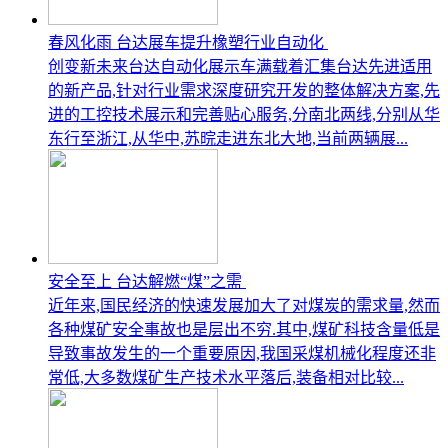
春风化雨 台达展车提升橡塑行业自动化
创变新未来台达自动化展示车满载着汇集台达先进适用
的新产品,针对行业需求深度研究开发的整体解决方案,先
进的工控技术展示和完善贴心服务,分南北两线,分别从华
东行至浙江,从华中,苏晥走进东北大地,当前两辆展...
安全至上 台达解燃“煤”之需
近年来,国民经济的快速发展加大了对煤炭的需求量,然而
各种煤矿安全事故也是层出不穷.其中,煤矿科技含量低是
导致事故发生的一个重要原因,我国采煤机械化程度还非
常低,大多数煤矿生产技术水平落后,装备相对比较...