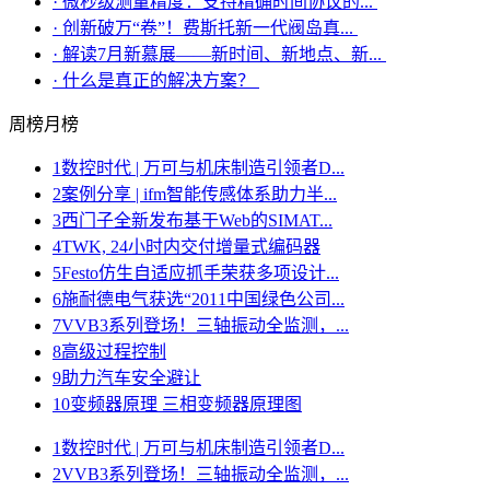
·
微秒级测量精度：支持精确时间协议的...
·
创新破万“卷”！费斯托新一代阀岛真...
·
解读7月新慕展——新时间、新地点、新...
·
什么是真正的解决方案？
周榜
月榜
1
数控时代 | 万可与机床制造引领者D...
2
案例分享 | ifm智能传感体系助力半...
3
西门子全新发布基于Web的SIMAT...
4
TWK, 24小时内交付增量式编码器
5
Festo仿生自适应抓手荣获多项设计...
6
施耐德电气获选“2011中国绿色公司...
7
VVB3系列登场！三轴振动全监测，...
8
高级过程控制
9
助力汽车安全避让
10
变频器原理 三相变频器原理图
1
数控时代 | 万可与机床制造引领者D...
2
VVB3系列登场！三轴振动全监测，...