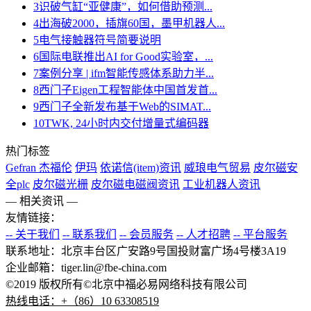
3
识破气缸“亚健康”，如何借助预测...
4
出海破2000，插旗60国，墨甲机器人...
5
电气接触器符号简要说明
6
国际电联推出AI for Good实验室，...
7
案例分享 | ifm智能传感体系助力半...
8
西门子Eigen工程智能体中国首发首...
9
西门子全新发布基于Web的SIMAT...
10
TWK, 24小时内交付增量式编码器
热门标签
Gefran 杰福伦
伊玛
依诺信(item)资讯
威琅电气贸易
皮尔磁安
全plc
皮尔磁光栅
皮尔磁电磁阀资讯
工业机器人资讯
— 相关资讯 —
友情链接：
-- 关于我们
-- 联系我们
-- 会员服务
-- 人才招聘
-- 平台服务
联系地址：北京丰台区广安路9号国投财富广场4号楼3A19
企业邮箱：tiger.lin@fbe-china.com
©2019 版权所有©北京中福必易网络科技有限公司
热线电话：+（86）10 63308519