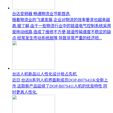
台达变频器 畅通物流业节能首选
随着物流业的飞速发展,企业对物流的效率要求也越来越
高.据了解,由于一些物流行业中的链道电气控制系统采用
是拖动线路,造成了维修不方便,链道传输速度不稳定的缺
点,经常发生传动系统故障,导致非常严重的经济损...
台达人机新品以人性化设计抢占先机
近日,台达B系列人机界面新成员DOP-B07S411K全新上
市,这款新产品延续了DOP-B07S411人机的优良特性,同
时更具人性化.