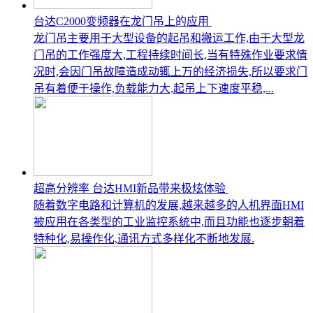
台达C2000变频器在龙门吊上的应用
龙门吊主要用于大型设备的起吊和搬运工作,由于大型龙
门吊的工作强度大,工程持续时间长,当有特殊作业要求情
况时,会因门吊故障造成动辄上万的经济损失,所以要求门
吊有着便于操作,负载能力大,起吊上下速度平稳,...
超高分辨率 台达HMI新品带来极炫体验
随着数字电路和计算机的发展,越来越多的人机界面HMI
被应用在各类型的工业监控系统中,而且功能也逐步朝着
特种化,易操作化,通讯方式多样化不断地发展.