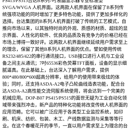
PS415/PS515台达B系列7吋液晶显示器专业标准型
SVGA/WVGA 人机界面。这两款人机界面在保留了B系列传
统强项功能的同时增加了更多特色功能，提供了更加多样化的
选择。台达集团的B系列人机界面打破了传统的工艺模式，自
推向市场以来，以其独特时尚的外观、质感的材质、超炫的显
示界面、人性化的软件、优良的品质及有竞争力的价格已经在
市场上博得一致好评。这两款人机界面继续延续用户需求至上
的理念，保留了其他B系列人机界面的优点。譬如使用传统
RS232/485/422的串行通讯接口，USB接口进行人机与工业设
备之间主从通讯；7吋65536彩色荧幕TFT面板，设备的显示细
腻逼真。在此基础上，台达深入了解用户需求，提供
800*480/800*600超高分辨率，给用户的使用带来极炫的体
验；同时，还支持ASDA-A2电子凸轮曲线造表功能，配合台
达ASDA-A2高性能交流伺服系统使用，将会达到一个完美的
机械应用。DOP-B07 PS415/PS515的面世无疑为工业自动化领
域带来强烈冲击，新产品的特种化功能将改变传统人机界面的
应用范畴。它可以被广泛应用于各类型工业监控系统，如印
刷、机床、纺织、包装、木工、产线数据监测与采集等等行
业。在这个春暖花开的季节，一直以用户需求至上为理念的台