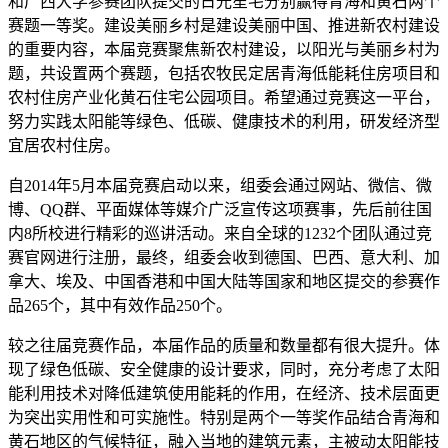
和广西大学参赛团队提交的日光笙宅分别赢得青海和黄石两个
赛题一等奖。建设美丽乡村是建设美丽中国、推进新农村建设
的重要内容，本届竞赛聚焦新农村建设，以阳光与美丽乡村为
题，共设置两个赛题，包括农牧民定居青海低能耗住房项目和
农村住房产业化黄石住宅公园项目。希望通过竞赛这一平台，
努力实践太阳能等绿色、低碳、健康技术的利用，研发经济型
宜居农村住房。
自2014年5月本届竞赛启动以来，组委会通过网站、微信、微
博、QQ群、平面媒体等媒介广泛宣传这项赛事，先后前往国
内8所校进行精彩的巡讲活动。来自全球的1232个团队通过竞
赛官网进行注册，最终，组委会收到德国、巴西、意大利、加
拿大、埃及、中国香港和中国大陆等国家和地区提交的参赛作
品265个，其中有效作品250个。
较之往届竞赛作品，本届作品的质量和数量都有很大提升。体
现了绿色低碳、安全健康的设计要求，同时，充分考虑了太阳
能利用技术对降低建筑使用能耗的作用，在经济、技术层面更
为突出实用性和可实施性。特别是两个一等奖作品结合青海和
黄石地区的气候特征，融入当地的建筑元素，主被动太阳能技