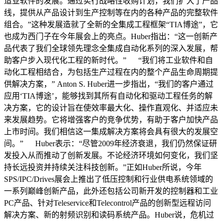
造业软件的发展。通过实行战略性收购计划，我们扩大了产品
线，提供从产品设计到生产控制等在内的各种产品的完整软件
组合。”这种发展造就了全新的全集成工程框架“TIA博途”，它
也成为西门子在今年展会上的亮点。Huber指出：“这一创新产
品代表了我们全球领先理念全集成自动化系列的深入发展，帮
助客户步入现代化工程的新时代。” “我们将工业软件和自
动化工程相结合，为包括生产过程在内的整个产品生命周期提
供解决方案，” Anton S. Huber进一步指出，“我们的客户通过
应用‘TIA博途’，能够找到其所有自动化和驱动工程任务的解
决方案，它的设计旨在使效率最大化、操作直观化、并适应未
来发展趋势。它将增强客户的竞争优势，有助于客户加快产品
上市时间。我们相信这一集成解决方案将会具有很大的发展空
间。” Huber表示：“尽管2009年经济衰退，我们仍然保证研
发投入从而推动了创新发展。不论经济环境如何变化，我们坚
持长远投资并持续关注科技创新。”正如Huber所说，今年
SPS/IPC/Drives展会上推出了低压控制和行业供电系统领域的
一系列巅峰创新产品，此外还包括公司新开发的控制器和工业
PC产品、针对Teleservice和Telecontrol产品的创新型远程访问
解决方案、新的射频识别和读码系统产品。Huber说，危机过