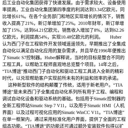
后工业自动化集团获得了快速发展。由于需求较大、设备使用
率提高，工业自动化集团第四季度的利润达到3.34亿欧元，同
比增长61%。在各个业务部门和地区实现增长的情况下，销售
收入提高了21%，新订单增加了25%。2010年财年，新订单增
加了15%，达到64.21亿欧元，销售收入增加了8%，达到62.26
亿欧元，利润提高54%，实现10.48亿欧元的利润。 Huber
认为西门子在工程软件开发领域遥遥领先，早期推出了全集成
自动化以满足自动化应用的复杂需求，并且早在1996年便推出
了Simatic S7控制器。Huber解释说，当时的目标是整合不同的
工程工具，以帮助工程师直观地总览整个项目。14年之后，
“TIA博途”推动西门子自动化和驱动工程工具进入全新的精彩
时代，以兑现帮助客户实现前所未有的利益和效率的承诺。
这种新型软件的结构颠覆了传统，适用于新老用户。“TIA
博途”是未来西门子全集成自动化系列所有用于工程、编程和
调试自动化设备和驱动系统的基础。包括用于Simatic控制器的
全新工程师站Simatic Step 7 V11，以及用于Simatic HMI（人机
界面）以及过程可视化应用的Simatic WinCC V11。“TIA博途”
在单一框架内，通过采用标准化用户界面，提供了全面的工程
组态功能。“TIA博途”的功能还可通过额外安装软件包得以扩