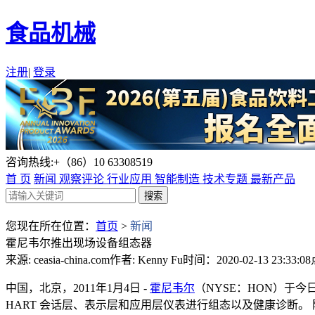
食品机械
注册
|
登录
咨询热线:+（86）10 63308519
首 页
新闻
观察评论
行业应用
智能制造
技术专题
最新产品
您现在所在位置：
首页
>
新闻
霍尼韦尔推出现场设备组态器
来源: ceasia-china.com
作者: Kenny Fu
时间：2020-02-13 23:33:08
中国，北京，2011年1月4日 -
霍尼韦尔
（NYSE：HON）于
HART 会话层、表示层和应用层仪表进行组态以及健康诊断。