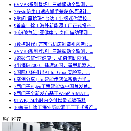
6
VVB3系列登场！三轴振动全监测，...
7
Festo仿生自适应抓手荣获多项设计...
8
掌间“黑珍珠” 台达工业级迷你温控...
9
首座！徐工海外新能源工厂正式投产...
10
识破气缸“亚健康”，如何借助预测...
1
数控时代 | 万可与机床制造引领者D...
2
VVB3系列登场！三轴振动全监测，...
3
识破气缸“亚健康”，如何借助预测...
4
出海破2000，插旗60国，墨甲机器人...
5
国际电联推出AI for Good实验室，...
6
案例分享 | ifm智能传感体系助力半...
7
西门子Eigen工程智能体中国首发首...
8
西门子全新发布基于Web的SIMAT...
9
TWK, 24小时内交付增量式编码器
10
首座！徐工海外新能源工厂正式投产...
热门推荐