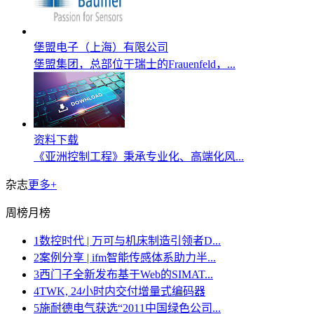
堡盟电子（上海）有限公司
堡盟集团，总部位于瑞士的Frauenfeld，...
资料下载
《亚洲控制工程》秉承专业化、高端化风...
杂志
更多+
周榜
月榜
1
数控时代 | 万可与机床制造引领者D...
2
案例分享 | ifm智能传感体系助力半...
3
西门子全新发布基于Web的SIMAT...
4
TWK, 24小时内交付增量式编码器
5
施耐德电气获选“2011中国绿色公司...