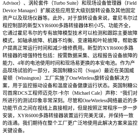
Advisor）、涡轮套件（Turbo Suite）和现场设备管理器（Field
Device Manager）扩展这些应用至大级别旋转设备及其他固定
资产以及现场仪器等。此外，对于旋转设备来说，霍尼韦尔过
程控制部的新型XYR6000多路转接器体积小巧、功能齐全，
它通过霍尼韦尔的专有故障模型技术可以检测和跟踪主要故障
模式，如轴承故障、机器不均衡、变速箱和叶轮故障，帮助客
户提高正常运行时间和减少维修费用。新型的XYR6000多路
转接器的增强特性包括：按需数据采集、远程报告设备故障的
能力、4年的电池使用时间和现场易更换的本安电池。作为产
品现场试验的一部分，英国制糖公司（Sugar）最近在英国威
星顿（Wissington）工厂实施了OneWireless旋转设备解决方
案，用于监控振动设备和温度设备健康运行状态。英国制糖公
司首席DCS工程师迈克尔·卡尔（Michael Cale）声称：“我们对
所进行的测试印象非常深刻。尽管和OneWireless网络最近的多
功能节点之间在视线上直接相对，但是按照正常程序一步一步
安装，XYR6000多路转接器装置运行完美无误，并保持一致
的连通。我们期待在整个工厂更广泛地使用此解决方案来监控
关键设备。