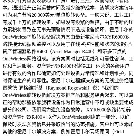
术实时针对重要及核心工厂资产进行监控，从而有效节省成
本。通过提升正常运营时间及减少维护成本，该解决方案每年
可为用户节省20,000美元/单位旋转设备。一般来说，工业工厂
有成千上万的旋转设备，如果没有频繁的监控，由于不断的压
力累积将导致在无事先预警情况下造成设备损坏。霍尼韦尔的
OneWireless™旋转设备解决方案由最新霍尼韦尔XYR6000多
路转接无线振动监控器以及用于在线监控性能和状态的增强型
资产管理器软件R400（Asset Manager R400）和带多节点的
OneWireless网络组成。该方案同时包括无线和可靠性咨询、工
程和售后服务。资产管理器R400也使得工厂运营的各级用户
进行有效的合作以确定如何处理设备异常情况和计划维护，同
时保证生产的可靠性。霍尼韦尔过程解决方案的无线业务经理
雷蒙德·罗格维斯基（Raymond Rogowski）说：“我们的
OneWireless旋转设备解决方案把产品和服务结合起来，可以真
正的帮助那些依靠旋转设备作为日常运营中不可或缺重要组成
部分的公司。我们竭力避免设备故障， XYR6000多路转接器
和资产管理器R400可以作为OneWireless网络的一部分，以确
保及时发现预警信息并采取恰当的防范措施。客户也可以添加
其他的霍尼韦尔解决方案，例如霍尼韦尔现场顾问（Field