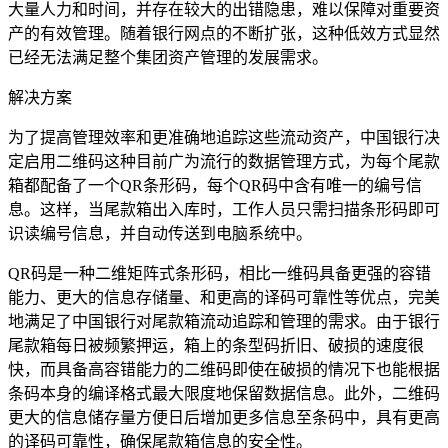
大量人力和时间，并存在较大的出错隐患，难以保障对重要资
产的有效管理。随着银行网点的不断扩张，这种低效方式显然
已经无法满足整个集团资产管理的发展需求。
解决方案
为了提高管理效率和更准确地追踪这些流动资产，中国银行决
定启用二维码这种目前广为流行的数据管理方式，为每个尾款
箱都配备了一个QR条形码，每个QR码中含有唯一的编号信
息。这样，当尾款箱出入库时，工作人员只需扫描条形码即可
识读编号信息，并自动传送到电脑系统中。
QR码是一种二维矩阵式条形码，相比一维码具备更强的容错
能力、更大的信息存储量、和更高的译码可靠性等优点，完美
地满足了中国银行对尾款箱流动追踪和管理的需求。由于银行
尾款箱每日被频繁押运，箱上的条型码折旧、破损的速度很
快，而具备高容错能力的二维码即使在破损的情况下也能根据
条码本身的编译格式最大限度地保留数据信息。此外，二维码
更大的信息储存量方便日后增加更多信息至条码中，具有更高
的译码可靠性，确保尾款箱信息的安全性。