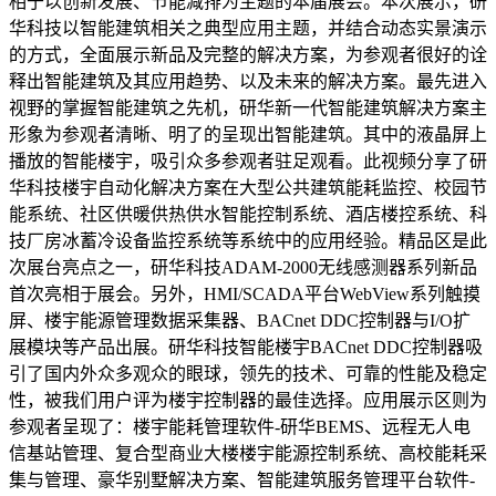
相于以创新发展、节能减排为主题的本届展会。本次展示，研
华科技以智能建筑相关之典型应用主题，并结合动态实景演示
的方式，全面展示新品及完整的解决方案，为参观者很好的诠
释出智能建筑及其应用趋势、以及未来的解决方案。最先进入
视野的掌握智能建筑之先机，研华新一代智能建筑解决方案主
形象为参观者清晰、明了的呈现出智能建筑。其中的液晶屏上
播放的智能楼宇，吸引众多参观者驻足观看。此视频分享了研
华科技楼宇自动化解决方案在大型公共建筑能耗监控、校园节
能系统、社区供暖供热供水智能控制系统、酒店楼控系统、科
技厂房冰蓄冷设备监控系统等系统中的应用经验。精品区是此
次展台亮点之一，研华科技ADAM-2000无线感测器系列新品
首次亮相于展会。另外，HMI/SCADA平台WebView系列触摸
屏、楼宇能源管理数据采集器、BACnet DDC控制器与I/O扩
展模块等产品出展。研华科技智能楼宇BACnet DDC控制器吸
引了国内外众多观众的眼球，领先的技术、可靠的性能及稳定
性，被我们用户评为楼宇控制器的最佳选择。应用展示区则为
参观者呈现了：楼宇能耗管理软件-研华BEMS、远程无人电
信基站管理、复合型商业大楼楼宇能源控制系统、高校能耗采
集与管理、豪华别墅解决方案、智能建筑服务管理平台软件-