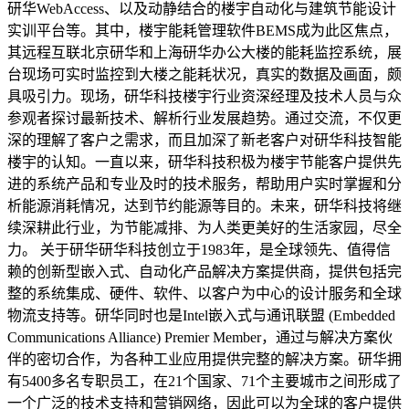
研华WebAccess、以及动静结合的楼宇自动化与建筑节能设计
实训平台等。其中，楼宇能耗管理软件BEMS成为此区焦点，
其远程互联北京研华和上海研华办公大楼的能耗监控系统，展
台现场可实时监控到大楼之能耗状况，真实的数据及画面，颇
具吸引力。现场，研华科技楼宇行业资深经理及技术人员与众
参观者探讨最新技术、解析行业发展趋势。通过交流，不仅更
深的理解了客户之需求，而且加深了新老客户对研华科技智能
楼宇的认知。一直以来，研华科技积极为楼宇节能客户提供先
进的系统产品和专业及时的技术服务，帮助用户实时掌握和分
析能源消耗情况，达到节约能源等目的。未来，研华科技将继
续深耕此行业，为节能减排、为人类更美好的生活家园，尽全
力。 关于研华研华科技创立于1983年，是全球领先、值得信
赖的创新型嵌入式、自动化产品解决方案提供商，提供包括完
整的系统集成、硬件、软件、以客户为中心的设计服务和全球
物流支持等。研华同时也是Intel嵌入式与通讯联盟 (Embedded
Communications Alliance) Premier Member，通过与解决方案伙
伴的密切合作，为各种工业应用提供完整的解决方案。研华拥
有5400多名专职员工，在21个国家、71个主要城市之间形成了
一个广泛的技术支持和营销网络，因此可以为全球的客户提供