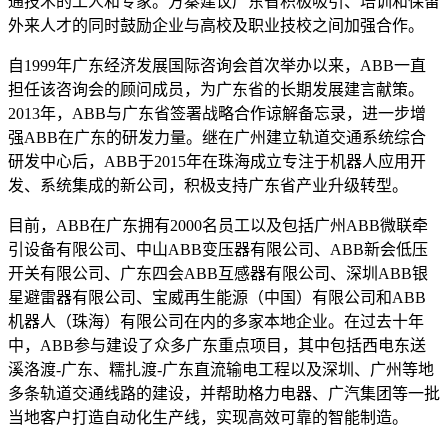
通技术的工人和专家。方秦建议广东省积极吸引、培训和保留
外来人才的同时鼓励企业与高校及职业技校之间加强合作。
自1999年广东经济发展国际咨询会首次举办以来，ABB一直
担任该咨询会的顾问成员，为广东省的长期发展建言献策。
2013年，ABB与广东省签署战略合作谅解备忘录，进一步增
强ABB在广东的研发力量。继在广州建立轨道交通系统综合
研发中心后，ABB于2015年在珠海成立专注于机器人应用开
发、系统集成的新公司，积极支持广东省产业升级转型。
目前，ABB在广东拥有2000名员工以及包括广州ABB微联牵
引设备有限公司、中山ABB变压器有限公司、ABB新会低压
开关有限公司、广东四会ABB互感器有限公司、深圳ABB银
星避雷器有限公司、宝威再生能源（中国）有限公司和ABB
机器人（珠海）有限公司在内的多家本地企业。在过去十年
中，ABB参与建设了众多广东重点项目，其中包括西电东送
溪洛渡-广东、糯扎渡-广东直流输电工程以及深圳、广州等地
多条轨道交通线路的建设，并帮助格力电器、广汽集团等一批
当地客户打造自动化生产线，实现高效可靠的智能制造。