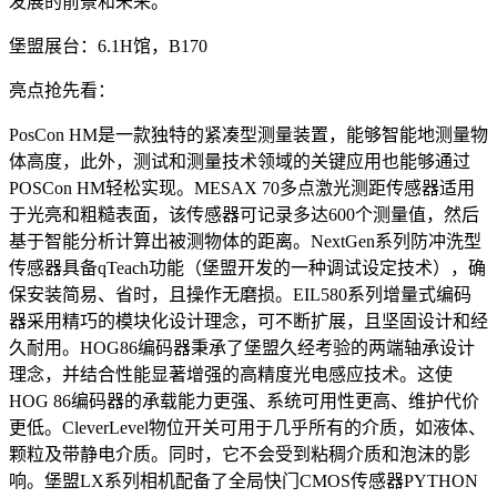
发展的前景和未来。
堡盟展台：6.1H馆，B170
亮点抢先看：
PosCon HM是一款独特的紧凑型测量装置，能够智能地测量物
体高度，此外，测试和测量技术领域的关键应用也能够通过
POSCon HM轻松实现。MESAX 70多点激光测距传感器适用
于光亮和粗糙表面，该传感器可记录多达600个测量值，然后
基于智能分析计算出被测物体的距离。NextGen系列防冲洗型
传感器具备qTeach功能（堡盟开发的一种调试设定技术），确
保安装简易、省时，且操作无磨损。EIL580系列增量式编码
器采用精巧的模块化设计理念，可不断扩展，且坚固设计和经
久耐用。HOG86编码器秉承了堡盟久经考验的两端轴承设计
理念，并结合性能显著增强的高精度光电感应技术。这使
HOG 86编码器的承载能力更强、系统可用性更高、维护代价
更低。CleverLevel物位开关可用于几乎所有的介质，如液体、
颗粒及带静电介质。同时，它不会受到粘稠介质和泡沫的影
响。堡盟LX系列相机配备了全局快门CMOS传感器PYTHON