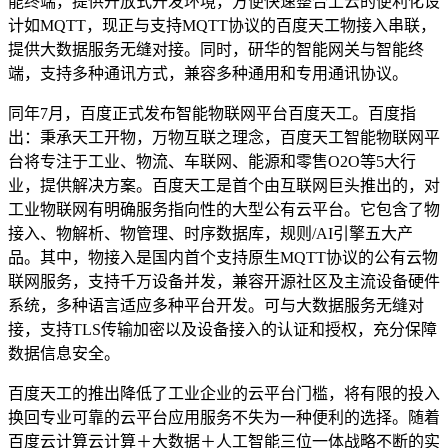
能终端，提供开放式开发环境，方便快速整合上云的便利化设
计如MQTT，现正与支持MQTT协议的百度天工物接入串联，
提供大数据服务无缝对接。同时，研华的智能网关与智能终
端，支持多种通讯方式，兼容多种通用和专用通讯协议。
同年7月，百度正式发布智能物联网平台百度天工。百度指
出：秉承天工开物，万物互联之理念，百度天工智能物联网平
台将专注于工业、物流、车联网、能源和零售O2O等5大行
业，提供解决方案。百度天工是首个由互联网巨头推出的，对
工业物联网有明确服务指向性的大型公有云平台。它包含了物
接入、物解析、物管理、时序数据库，规则/AI引擎五大产
品。其中，物接入是国内首个支持原生MQTT协议的公有云物
联网服务，支持千万设备并发，兼容开源社区及主流设备硬件
系统，多种语言适应多种平台开发。可与大数据服务无缝对
接，支持TLS传输加密以及设备接入的认证和授权，充分保障
数据信息安全。
百度天工的推出降低了工业企业的云平台门槛，将有限的投入
换回专业可靠的云平台应用服务不失为一种便利的选择。随着
百度云计算云计算＋大数据＋人工智能三位一体战略不断的实