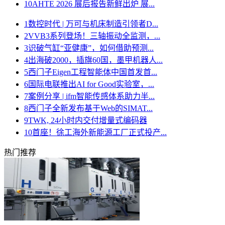
10
AHTE 2026 展后报告新鲜出炉 展...
1
数控时代 | 万可与机床制造引领者D...
2
VVB3系列登场！三轴振动全监测，...
3
识破气缸“亚健康”，如何借助预测...
4
出海破2000，插旗60国，墨甲机器人...
5
西门子Eigen工程智能体中国首发首...
6
国际电联推出AI for Good实验室，...
7
案例分享 | ifm智能传感体系助力半...
8
西门子全新发布基于Web的SIMAT...
9
TWK, 24小时内交付增量式编码器
10
首座！徐工海外新能源工厂正式投产...
热门推荐