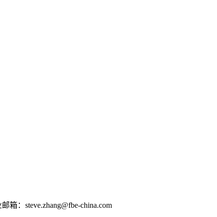
e.zhang@fbe-china.com
0802012124京ICP备16026639号-2