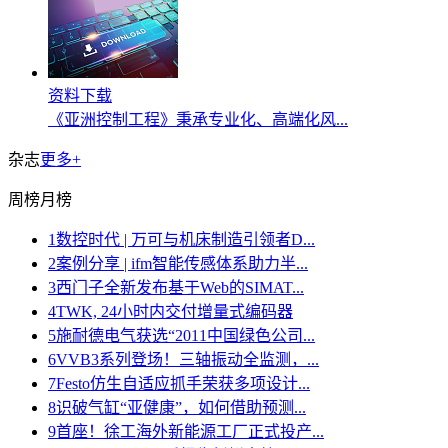
资料下载
《亚洲控制工程》秉承专业化、高端化风...
杂志
更多+
周榜
月榜
1
数控时代 | 万可与机床制造引领者D...
2
案例分享 | ifm智能传感体系助力半...
3
西门子全新发布基于Web的SIMAT...
4
TWK, 24小时内交付增量式编码器
5
施耐德电气获选“2011中国绿色公司...
6
VVB3系列登场！三轴振动全监测，...
7
Festo仿生自适应抓手荣获多项设计...
8
识破气缸“亚健康”，如何借助预测...
9
首座！徐工海外新能源工厂正式投产...