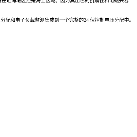
无论是在近海地区还是海上区域。因为其出色的抗震性和电磁兼容
位分配和电子负载监测集成到一个完整的24 伏控制电压分配中。