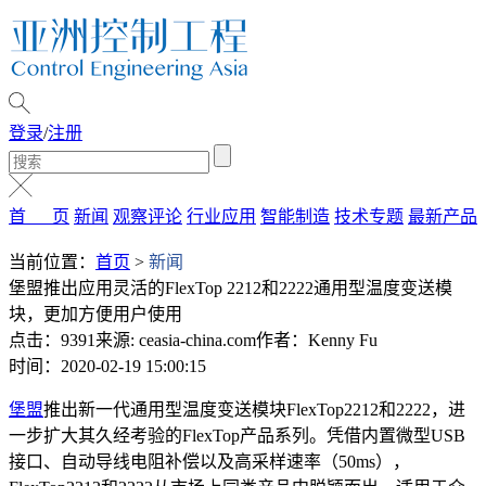
登录
/
注册
首 页
新闻
观察评论
行业应用
智能制造
技术专题
最新产品
当前位置：
首页
>
新闻
堡盟推出应用灵活的FlexTop 2212和2222通用型温度变送模
块，更加方便用户使用
点击：9391
来源: ceasia-china.com
作者：Kenny Fu
时间：2020-02-19 15:00:15
堡盟
推出新一代通用型温度变送模块FlexTop2212和2222，进
一步扩大其久经考验的FlexTop产品系列。凭借内置微型USB
接口、自动导线电阻补偿以及高采样速率（50ms），