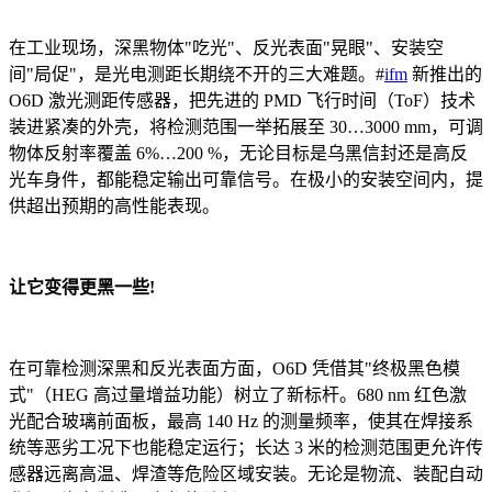
在工业现场，深黑物体"吃光"、反光表面"晃眼"、安装空
间"局促"，是光电测距长期绕不开的三大难题。#
ifm
新推出的
O6D 激光测距传感器，把先进的 PMD 飞行时间（ToF）技术
装进紧凑的外壳，将检测范围一举拓展至 30…3000 mm，可调
物体反射率覆盖 6%…200 %，无论目标是乌黑信封还是高反
光车身件，都能稳定输出可靠信号。在极小的安装空间内，提
供超出预期的高性能表现。
让它变得更黑一些!
在可靠检测深黑和反光表面方面，O6D 凭借其"终极黑色模
式"（HEG 高过量增益功能）树立了新标杆。680 nm 红色激
光配合玻璃前面板，最高 140 Hz 的测量频率，使其在焊接系
统等恶劣工况下也能稳定运行；长达 3 米的检测范围更允许传
感器远离高温、焊渣等危险区域安装。无论是物流、装配自动