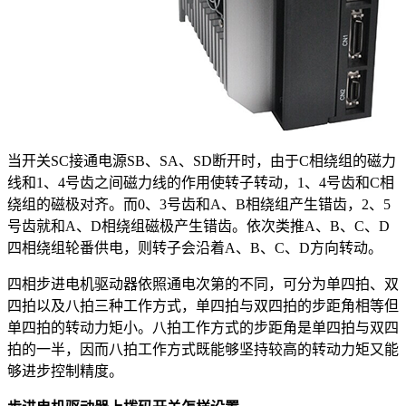
当开关SC接通电源SB、SA、SD断开时，由于C相绕组的磁力
线和1、4号齿之间磁力线的作用使转子转动，1、4号齿和C相
绕组的磁极对齐。而0、3号齿和A、B相绕组产生错齿，2、5
号齿就和A、D相绕组磁极产生错齿。依次类推A、B、C、D
四相绕组轮番供电，则转子会沿着A、B、C、D方向转动。
四相步进电机驱动器依照通电次第的不同，可分为单四拍、双
四拍以及八拍三种工作方式，单四拍与双四拍的步距角相等但
单四拍的转动力矩小。八拍工作方式的步距角是单四拍与双四
拍的一半，因而八拍工作方式既能够坚持较高的转动力矩又能
够进步控制精度。