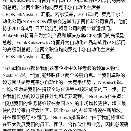
FrankKulaszewicz将晋升为自动化产品与软件(AS)部门的高级
副总裁。这两个职位均向罗克韦尔自动化主席兼
CEOKeithNosbusch汇报。密尔沃基，2011年2月–罗克韦尔自
动化公司(NYSE:ROK)董事会选举出了两位新公司官员，他们
将于2011年4月1日开始分别领导公司的两个营运部门。
BlakeMoret将晋升为控制产品和解决方案(CPS)部门的高级副
总裁。FrankKulaszewicz将晋升为自动化产品与软件(AS)部门
的高级副总裁。这两个职位均向罗克韦尔自动化主席兼
CEOKeithNosbusch汇报。
“Frank和Blake都是我们这家企业中久经考验的领军人物”，
Nosbusch说。“他们能够胜任这两个关键角色。”“我们卓越的
领导团队是罗克韦尔自动化的一大竞争优势”，Nosbusch说。
“此次任命是我们在持续全球化进程中顺理成章的下一步，符
合我们长期的领导接任计划和培养流程。”Nosbusch补充道：
“预期我们的业务将继续在美国以外的市场增长更快，增长最
快的部分来自亚太地区，因此Frank的办公室将设在新加坡，
并在那里领导AS部门。”Nosbusch接着说：“由于我们将继续
在亚太发展我们的员工、团队、合作伙伴和业务，因此必须确