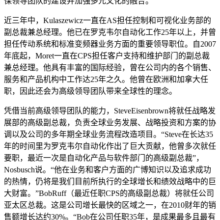
保领导团队的建设并加强多元文化的融合。”
近三年中，Kulaszewicz一直在AS担任控制和可视化业务部的
副总裁兼总经理。他已在罗克韦尔自动化工作25年以上，并曾
担任传动系统和标准变频器业务方面的重要领导职位。自2007
年底起，Moret一直在CPS担任客户支持和维护部门的副总裁
兼总经理。他具有丰富的国际经验，曾在公司内的各个销售、
服务和产品机构中工作达25年之久。他曾在欧洲和加拿大任
职，因此还会为高级领导团队带来全球性的理念。
凭借当前高级领导团队的能力，SteveEisenbrown将就任战略发
展部的高级副总裁，负责全球业务发展、战略投资和方案的协
调以及公司的多年期全球业务流程改造项目。“Steve在长达35
年的时间里为罗克韦尔自动化作出了巨大贡献，他曾多次就任
要职，最近一次是自动化产品与软件部门的高级副总裁”，
Nosbusch说。“他在业务和客户方面的广博知识以及追求成功
的热情，仍将是我们目前所执行的全球增长和绩效战略中的巨
大财富。”BobRuff（最近任职CPS的高级副总裁）将就任公司
亚太区总裁。这是公司增长最快的区域之一，在2010财年的销
售额增长达约30%。“Bob在公司任职35年，是成果最多且最有