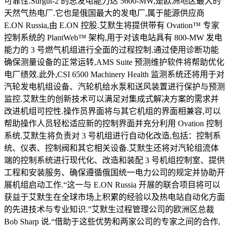
可靠性.Surgut-2 的总发电能力达 5600-MW,是欧洲地区最大的
天然气热电厂.它也是俄国最大的发电厂,属于能源供应商
E.ON Russia,由 E.ON 控股.艾默生将提供带有 Ovation™ 专家
控制系统的 PlantWeb™ 架构,用于对该电站具有 800-MW 发电
能力的 3 号燃气机组进行全面的过程控制.通过使用诊断功能
确保测量设备的正常运转,AMS Suite 预测维护软件将帮助优化
电厂绩效.此外,CSI 6500 Machinery Health 监测系统还将用于对
汽轮发电机组设备、汽轮机给水泵和送风装置进行保护与预测
监控.艾默生的创新技术可以满足对集成式解决方案的需求并
改进机组可控性.操作员界面将与其它机组的界面相兼容,可以
帮助操作人员轻松适应新的控制界面并充分利用 Ovation 控制
系统.艾默生将负责对 3 号机组进行自动化改造,包括：控制系
统、仪表、控制阀和其它相关设备.艾默生还将对汽轮组流体
端的控制系统进行现代化、改造和装配 3 号机组控制室、提供
工程和安装服务、确保遵循俄国统一电力公司的规定并协助开
展机组启动工作.“这一与 E.ON Russia 开展的联合项目将可以
获益于艾默生在全球市场上积累的经验以及热电站自动化方面
的先进技术与专业知识.”艾默生过程管理公司的欧洲区总裁
Bob Sharp 说.“借助于这些优势和两家公司的专家之间的合作,