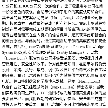
目早期工程H-01座井口平台提供解决方案之后，这是霍尼韦
尔公司和HLJOC公司又一次的合作。鉴于霍尼韦尔公司在第
一阶段出色的表现，霍尼韦尔得到了用户的高度认可和嘉许。
其全套的解决方案帮助晃龙（Hoang Long）联合作业公司按
期、按预算并且高质量的完成了所有的任务。霍尼韦尔过程控
制部在面对需要完成工期紧张的项目时所表现出来的深厚的工
程专业经验和其在业内良好的信誉保障，是其获得此项新合约
的重要原因。与此同时，通过实施霍尼韦尔的集成控制和安全
系统，包括Experion过程知识系统Experion Process Knowledge
System (PKS)和安全管理器系统（Safety Manager），晃龙
（Hoang Long）联合作业公司能够受益匪浅，大幅提升其运
营稳定性、安全性和效率。针对此新建项目，霍尼韦尔将负责
设计、采购、执行、集成、调试以及石油平台电气及仪表工程
的开车。霍尼韦尔过程控制部也将为其提供主发电机与备用发
电机，井口控制盘及化学品注入器械。晃龙（Hoang Long）
联合作业公司总经理胡海鹤（Ngo Huu Hai）博士表示：当我
们实现满负荷生产时，TGT油田将成为越南和其业务伙伴的重
要资源产地，而我们近期的研究表明，快速、安全地完成施工
并投入运营至关重要。霍尼韦尔拥有不可比拟的高水平项目管