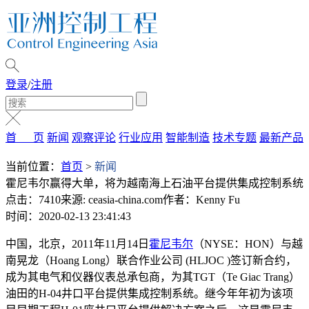
登录
/
注册
首 页
新闻
观察评论
行业应用
智能制造
技术专题
最新产品
当前位置：
首页
>
新闻
霍尼韦尔赢得大单，将为越南海上石油平台提供集成控制系统
点击：7410
来源: ceasia-china.com
作者：Kenny Fu
时间：2020-02-13 23:41:43
中国，北京，2011年11月14日
霍尼韦尔
（NYSE：HON）与越
南晃龙（Hoang Long）联合作业公司 (HLJOC )签订新合约，
成为其电气和仪器仪表总承包商，为其TGT（Te Giac Trang）
油田的H-04井口平台提供集成控制系统。继今年年初为该项