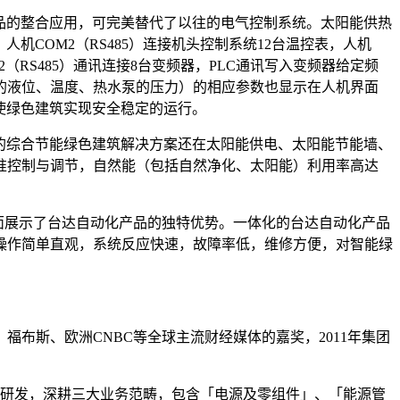
产品的整合应用，可完美替代了以往的电气控制系统。太阳能供热
机COM2（RS485）连接机头控制系统12台温控表，人机
2（RS485）通讯连接8台变频器，PLC通讯写入变频器给定频
的液位、温度、热水泵的压力）的相应参数也显示在人机界面
使绿色建筑实现安全稳定的运行。
术共同搭建的综合节能绿色建筑解决方案还在太阳能供电、太阳能节能墙、
准控制与调节，自然能（包括自然净化、太阳能）利用率高达
全面展示了台达自动化产品的独特优势。一体化的台达自动化产品
操作简单直观，系统反应快速，故障率低，维修方便，对智能绿
福布斯、欧洲CNBC等全球主流财经媒体的嘉奖，2011年集团
新研发，深耕三大业务范畴，包含「电源及零组件」、「能源管