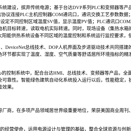
统建设，摈弃传统电源；基于台达DVP系列PLC和变频器等
协议连接PLC主机控制器COM通讯口，通讯交换工艺参数数据；人
以设定不同控制区域温度SV值，显示温度PV值；PLC通讯口COM
电机目标转速，读取电机实际转速。同时，现场设备（集热水箱
了太阳能供热系统设备不同区域的温度控制和系统运行监控要求，
（ADC）、DeviceNet总线技术、DOP人机界面及步进驱动技
色环节都实现了温度、湿度、空气质量等舒适居所环境指标的精
心的控制系统中，配合台达HMI、总线技术、变频器等产品，
全可靠性。智能绿色建筑自动化系统投入运行以后，性能稳定，
鉴效果。
导厂商，在多项产品领域居世界级重要地位，荣获美国商业周刊、
」的经营使命，运用电源设计与管理的基础，整合全球资源与创