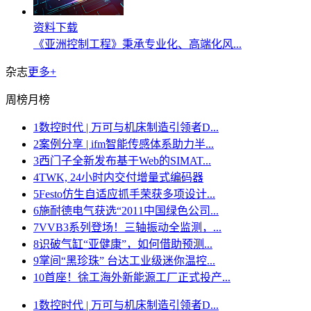
资料下载
《亚洲控制工程》秉承专业化、高端化风...
杂志
更多+
周榜
月榜
1
数控时代 | 万可与机床制造引领者D...
2
案例分享 | ifm智能传感体系助力半...
3
西门子全新发布基于Web的SIMAT...
4
TWK, 24小时内交付增量式编码器
5
Festo仿生自适应抓手荣获多项设计...
6
施耐德电气获选“2011中国绿色公司...
7
VVB3系列登场！三轴振动全监测，...
8
识破气缸“亚健康”，如何借助预测...
9
掌间“黑珍珠” 台达工业级迷你温控...
10
首座！徐工海外新能源工厂正式投产...
1
数控时代 | 万可与机床制造引领者D...