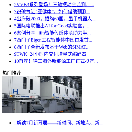
2
VVB3系列登场！三轴振动全监测，...
3
识破气缸“亚健康”，如何借助预测...
4
出海破2000，插旗60国，墨甲机器人...
5
国际电联推出AI for Good实验室，...
6
案例分享 | ifm智能传感体系助力半...
7
西门子Eigen工程智能体中国首发首...
8
西门子全新发布基于Web的SIMAT...
9
TWK, 24小时内交付增量式编码器
10
首座！徐工海外新能源工厂正式投产...
热门推荐
·
解读7月新慕展——新时间、新地点、新...