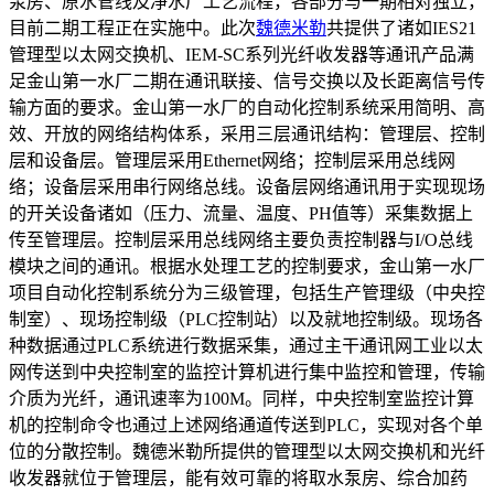
泵房、原水管线及净水厂工艺流程，各部分与一期相对独立，
目前二期工程正在实施中。此次
魏德米勒
共提供了诸如IES21
管理型以太网交换机、IEM-SC系列光纤收发器等通讯产品满
足金山第一水厂二期在通讯联接、信号交换以及长距离信号传
输方面的要求。金山第一水厂的自动化控制系统采用简明、高
效、开放的网络结构体系，采用三层通讯结构：管理层、控制
层和设备层。管理层采用Ethernet网络；控制层采用总线网
络；设备层采用串行网络总线。设备层网络通讯用于实现现场
的开关设备诸如（压力、流量、温度、PH值等）采集数据上
传至管理层。控制层采用总线网络主要负责控制器与I/O总线
模块之间的通讯。根据水处理工艺的控制要求，金山第一水厂
项目自动化控制系统分为三级管理，包括生产管理级（中央控
制室）、现场控制级（PLC控制站）以及就地控制级。现场各
种数据通过PLC系统进行数据采集，通过主干通讯网工业以太
网传送到中央控制室的监控计算机进行集中监控和管理，传输
介质为光纤，通讯速率为100M。同样，中央控制室监控计算
机的控制命令也通过上述网络通道传送到PLC，实现对各个单
位的分散控制。魏德米勒所提供的管理型以太网交换机和光纤
收发器就位于管理层，能有效可靠的将取水泵房、综合加药