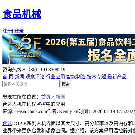
食品机械
注册
|
登录
咨询热线:+（86）10 63308519
首 页
新闻
观察评论
行业应用
智能制造
技术专题
最新产品
您现在所在位置：
首页
>
新闻
台达人机在远程监控中的应用
来源: ceasia-china.com
作者: Kenny Fu
时间：2020-02-19 17:52:02
台达
DOP-B系列人机界面以其大尺寸、高分辨率以及高内存和
业界带来更多启发和想象空间。据介绍，该方案采用温控器对各温