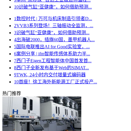
10
识破气缸“亚健康”，如何借助预测...
1
数控时代 | 万可与机床制造引领者D...
2
VVB3系列登场！三轴振动全监测，...
3
识破气缸“亚健康”，如何借助预测...
4
出海破2000，插旗60国，墨甲机器人...
5
国际电联推出AI for Good实验室，...
6
案例分享 | ifm智能传感体系助力半...
7
西门子Eigen工程智能体中国首发首...
8
西门子全新发布基于Web的SIMAT...
9
TWK, 24小时内交付增量式编码器
10
首座！徐工海外新能源工厂正式投产...
热门推荐