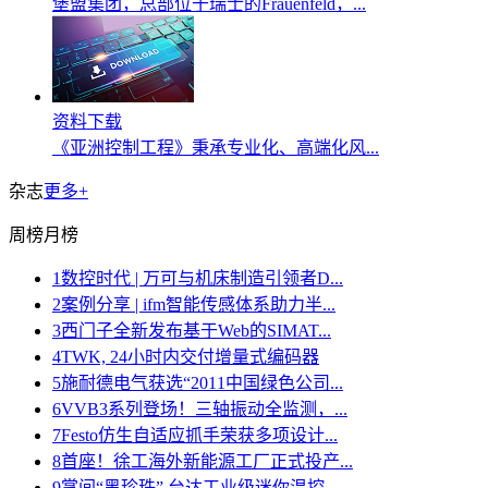
堡盟集团，总部位于瑞士的Frauenfeld，...
资料下载
《亚洲控制工程》秉承专业化、高端化风...
杂志
更多+
周榜
月榜
1
数控时代 | 万可与机床制造引领者D...
2
案例分享 | ifm智能传感体系助力半...
3
西门子全新发布基于Web的SIMAT...
4
TWK, 24小时内交付增量式编码器
5
施耐德电气获选“2011中国绿色公司...
6
VVB3系列登场！三轴振动全监测，...
7
Festo仿生自适应抓手荣获多项设计...
8
首座！徐工海外新能源工厂正式投产...
9
掌间“黑珍珠” 台达工业级迷你温控...