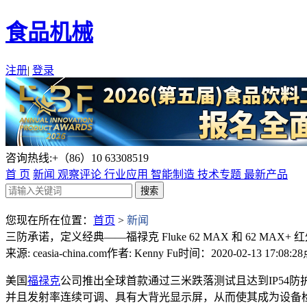
食品机械
注册
|
登录
咨询热线:+（86）10 63308519
首 页
新闻
观察评论
行业应用
智能制造
技术专题
最新产品
您现在所在位置：
首页
>
新闻
三防承诺，定义经典——福禄克 Fluke 62 MAX 和 62 MAX+
来源: ceasia-china.com
作者: Kenny Fu
时间：2020-02-13 17:08:28
美国
福禄克
公司推出全球首款通过三米跌落测试且达到IP54防护等
并且发射率连续可调、具有大背光显示屏，从而使其成为设备