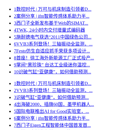
1
数控时代 | 万可与机床制造引领者D...
2
案例分享 | ifm智能传感体系助力半...
3
西门子全新发布基于Web的SIMAT...
4
TWK, 24小时内交付增量式编码器
5
施耐德电气获选“2011中国绿色公司...
6
VVB3系列登场！三轴振动全监测，...
7
Festo仿生自适应抓手荣获多项设计...
8
首座！徐工海外新能源工厂正式投产...
9
掌间“黑珍珠” 台达工业级迷你温控...
10
识破气缸“亚健康”，如何借助预测...
1
数控时代 | 万可与机床制造引领者D...
2
VVB3系列登场！三轴振动全监测，...
3
识破气缸“亚健康”，如何借助预测...
4
出海破2000，插旗60国，墨甲机器人...
5
国际电联推出AI for Good实验室，...
6
案例分享 | ifm智能传感体系助力半...
7
西门子Eigen工程智能体中国首发首...