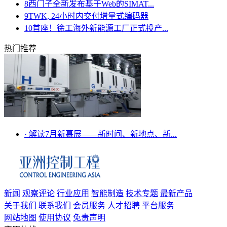
8
西门子全新发布基于Web的SIMAT...
9
TWK, 24小时内交付增量式编码器
10
首座！徐工海外新能源工厂正式投产...
热门推荐
·
解读7月新慕展——新时间、新地点、新...
新闻
观察评论
行业应用
智能制造
技术专题
最新产品
关于我们
联系我们
会员服务
人才招聘
平台服务
网站地图
使用协议
免责声明