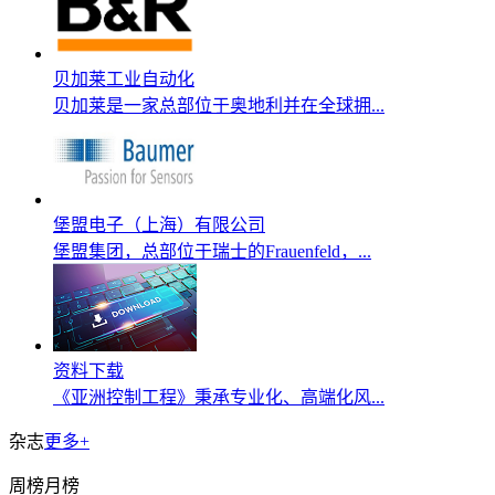
贝加莱工业自动化
贝加莱是一家总部位于奥地利并在全球拥...
堡盟电子（上海）有限公司
堡盟集团，总部位于瑞士的Frauenfeld，...
资料下载
《亚洲控制工程》秉承专业化、高端化风...
杂志
更多+
周榜
月榜