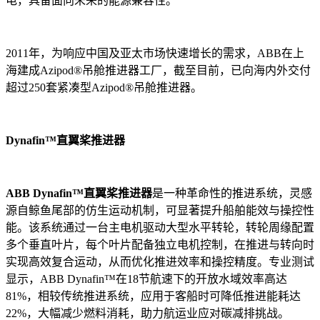
电，具备面向未来的能源兼容性。
2011年，为响应中国及亚太市场快速增长的需求，ABB在上
海建成Azipod®吊舱推进器工厂，截至目前，已向海内外交付
超过250套紧凑型Azipod®吊舱推进器。
Dynafin™直翼桨推进器
ABB Dynafin™直翼桨推进器
是一种革命性的推进系统，灵感
源自鲸鱼尾部的仿生运动机制，可显著提升船舶能效与操控性
能。该系统通过一台主电机驱动大型水平转轮，转轮周缘配置
多个垂直叶片，每个叶片配备独立电机控制，在推进与转向时
实现高效复合运动，从而优化推进效率和操控精度。专业测试
显示，ABB Dynafin™在18节航速下的开放水域效率高达
81%，相较传统推进系统，应用于客船时可降低推进能耗达
22%，大幅减少燃料消耗，助力航运业应对碳减排挑战。