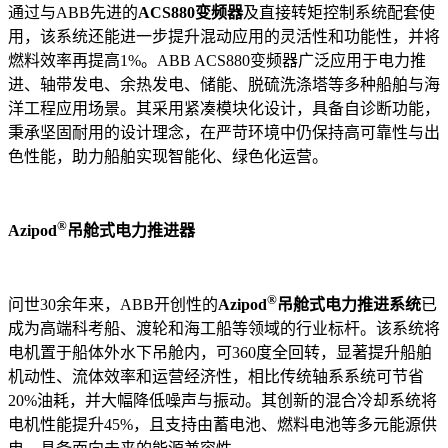
通过与ABB先进的
ACS880变频器
及直接转矩控制系统配套使
用，该系统还能进一步提升混动应用的灵活性和功能性，并将
燃料效率再提高1%。ABB ACS880变频器广泛应用于电力推
进、轴带发电、余热发电、储能、脱硫洗涤塔等多种船舶与海
洋工程应用场景。其采用紧凑模块化设计，具备自诊断功能，
秉承坚固耐用的设计理念，在严苛环境中仍保持高可靠性与出
色性能，助力船舶实现智能化、绿色化运营。
®
Azipod
吊舱式电力推进器
®
问世30余年来，ABB开创性的
Azipod
吊舱式电力推进系统
已
成为高端科考船、渡轮和海工船等领域的行业标杆。该系统将
电机置于船体外水下吊舱内，可360度全回转，显著提升船舶
机动性、流体效率和运营经济性，相比传统轴系系统可节省
20%油耗，并大幅降低噪声与振动。其创新的混合冷却系统将
电机性能提升45%，且支持由蓄电池、燃料电池等多元能源供