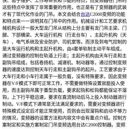
快、易于维护、工作寿命长和节能的特点，而变频器在门吊的
这些特点中发挥了非常重要的作用，也正是有了变频器的武装
才有了现代化作业的门吊。本文会结合
台达
C2000变频的功能
和特点来一一说明其在门吊中的作用。机械设计和工艺要求机
械机构设计一般大型龙门吊从结构上分主要有龙门吊主梁、门
腿、下部横梁、大车运行机构（行走台车）、主起升机构（天
车）、电气系统及安全防护、司机室等。而涉及到电气控制的
是大车运行机构和主起升机构，由4套单轨制主动平车组成，
通过变频器的控制在轨道上行走；主起升机构由天车行走和主
副钩吊组成，包括卷扬机、减速机、制动器等，通过控制变频
器的速度达到控制天车行走和主副钩吊的起升。工艺要求由于
大车行走和小车行走属于一般负载，没有特殊要求，因此变频
器在V/F模式下即可正常工作，不需要做特殊设置就能投入使
用，而主副钩吊属于重型负载，要求起钩和松钩都能保证不溜
钩，上下行平稳迅速，要求在直流制动后马上投入制动器进行
制动。V/F模式下通常是无法满足要求的，需要对变频器进行
特殊模式设定后才能正常使用，否则会出现溜钩和启动不够力
的情况，变频器的设置方法和内容文中会有重点介绍。控制方
案制定和实施方案制定门吊变频选用台达C2000控制器。变频