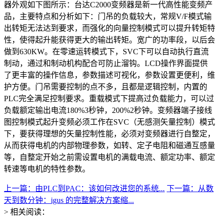
器外观如下图所示：台达C2000变频器是新一代高性能变频产
品，主要特点和分析如下：门吊的负载较大，常规V/F模式输
出转矩无法达到要求，而强化的向量控制模式可以提升转矩特
性，使得起升能获得更大的输出转矩。宽广的功率段，以后会
做到630KW。在零速运转模式下，SVC下可以自动执行直流
制动，通过和制动机构配合可防止溜钩。LCD操作界面提供
了更丰富的操作信息，参数描述可视化，参数设置更便利，维
护方便。门吊需要控制的点不多，且都是逻辑控制，内置的
PLC完全满足控制要求。重载模式下提高过负载能力，可以过
负载额定输出电流180%3秒钟，200%2秒钟。变频器端子接线
图控制模式起升变频必须工作在SVC（无感测矢量控制）模式
下，要获得理想的矢量控制性能，必须对变频器进行自整定，
从而获得电机的内部物理参数，如转、定子电阻和磁通互感量
等，自整定开始之前需设置电机的满载电流、额定功率、额定
转速等电机的特性参数。
上一篇：由PLC到PAC：该如何改进您的系统...
下一篇：从数
天到数分钟：igus 的完整解决方案缩...
> 相关阅读：