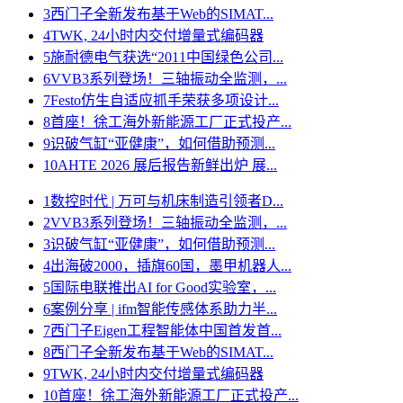
3
西门子全新发布基于Web的SIMAT...
4
TWK, 24小时内交付增量式编码器
5
施耐德电气获选“2011中国绿色公司...
6
VVB3系列登场！三轴振动全监测，...
7
Festo仿生自适应抓手荣获多项设计...
8
首座！徐工海外新能源工厂正式投产...
9
识破气缸“亚健康”，如何借助预测...
10
AHTE 2026 展后报告新鲜出炉 展...
1
数控时代 | 万可与机床制造引领者D...
2
VVB3系列登场！三轴振动全监测，...
3
识破气缸“亚健康”，如何借助预测...
4
出海破2000，插旗60国，墨甲机器人...
5
国际电联推出AI for Good实验室，...
6
案例分享 | ifm智能传感体系助力半...
7
西门子Eigen工程智能体中国首发首...
8
西门子全新发布基于Web的SIMAT...
9
TWK, 24小时内交付增量式编码器
10
首座！徐工海外新能源工厂正式投产...