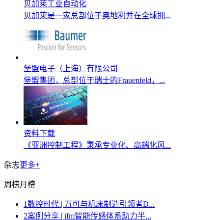
贝加莱工业自动化
贝加莱是一家总部位于奥地利并在全球拥...
堡盟电子（上海）有限公司
堡盟集团，总部位于瑞士的Frauenfeld，...
资料下载
《亚洲控制工程》秉承专业化、高端化风...
杂志
更多+
周榜
月榜
1
数控时代 | 万可与机床制造引领者D...
2
案例分享 | ifm智能传感体系助力半...