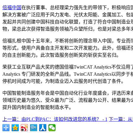
倍福中国
在执行董事、总经理梁力强先生的带领下，积极响应国
解决方案被广泛应用于风力发电、光伏太阳能、金属加工、包
发起并共同创建中国科技自动化联盟，打造了符合中国制造业现
物，梁总此次获得智造服务领袖乃众望所归，也是对梁总多年
倍福扎根中国十五年来，不断将创新的理念带入中国，专业而
等形式，使用户具备自主开发和二次开发能力。此外，倍福还
的自主创新能力。此次智造服务创新奖的斩获实至名归。
荣获工业互联产品大奖的德国倍福TwinCAT Analytics不仅沿
Analytics 专门研发的全新产品线。TwinCAT Ana
停机时间成为可能，为制造业迈入云服务时代创造了条件。
中国智能制造服务年会是中国自动化行业年度盛会，评选历来
领域历史最为悠久、受众最为广泛、流程最为公开、结果最为公
提升国内制造业的智能制造水平。
上一篇：由PLC到PAC：该如何改进您的系统？ - 1
下一篇：从数