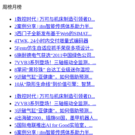
周榜
月榜
1
数控时代 | 万可与机床制造引领者D...
2
案例分享 | ifm智能传感体系助力半...
3
西门子全新发布基于Web的SIMAT...
4
TWK, 24小时内交付增量式编码器
5
Festo仿生自适应抓手荣获多项设计...
6
施耐德电气获选“2011中国绿色公司...
7
VVB3系列登场！三轴振动全监测，...
8
掌间“黑珍珠” 台达工业级迷你温控...
9
识破气缸“亚健康”，如何借助预测...
10
从“隐形生命线”到价值引擎：智慧...
1
数控时代 | 万可与机床制造引领者D...
2
VVB3系列登场！三轴振动全监测，...
3
识破气缸“亚健康”，如何借助预测...
4
出海破2000，插旗60国，墨甲机器人...
5
国际电联推出AI for Good实验室，...
6
案例分享 | ifm智能传感体系助力半...