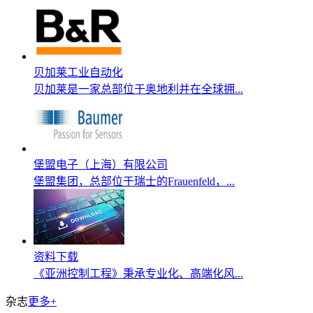
贝加莱工业自动化
贝加莱是一家总部位于奥地利并在全球拥...
堡盟电子（上海）有限公司
堡盟集团，总部位于瑞士的Frauenfeld，...
资料下载
《亚洲控制工程》秉承专业化、高端化风...
杂志
更多+