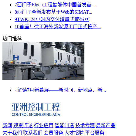
7
西门子Eigen工程智能体中国首发首...
8
西门子全新发布基于Web的SIMAT...
9
TWK, 24小时内交付增量式编码器
10
首座！徐工海外新能源工厂正式投产...
热门推荐
·
解读7月新慕展——新时间、新地点、新...
新闻
观察评论
行业应用
智能制造
技术专题
最新产品
关于我们
联系我们
会员服务
人才招聘
平台服务