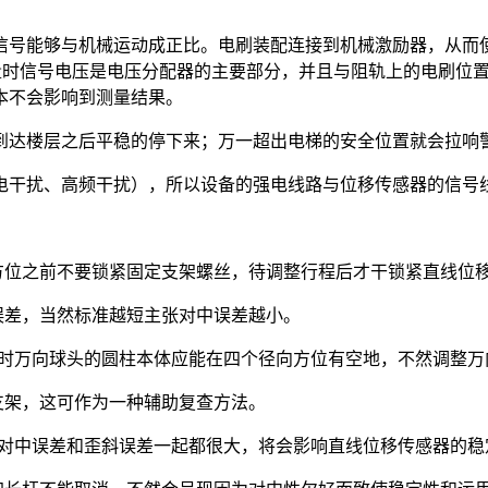
能够与机械运动成正比。电刷装配连接到机械激励器，从而使塑料
测量时信号电压是电压分配器的主要部分，并且与阻轨上的电刷位
本不会影响到测量结果。
到达楼层之后平稳的停下来；万一超出电梯的安全位置就会拉响
电干扰、高频干扰），所以设备的强电线路与位移传感器的信号
方位之前不要锁紧固定支架螺丝，待调整行程后才干锁紧直线位
性误差，当然标准越短主张对中误差越小。
)缩回时万向球头的圆柱本体应能在四个径向方位有空地，不然调
支架，这可作为一种辅助复查方法。
置时对中误差和歪斜误差一起都很大，将会影响直线位移传感器的