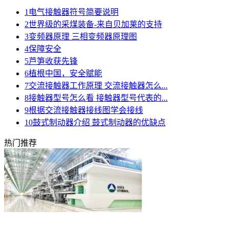
1
电气接触器符号简要说明
2
世界级的采煤装备-来自贝加莱的支持
3
变频器原理 三相变频器原理图
4
保障安全
5
芦笋收获先锋
6
植根中国，安全赋能
7
交流接触器工作原理 交流接触器怎么...
8
接触器型号怎么看 接触器型号代表的...
9
根据交流接触器接线图学会接线
10
鼓式制动器介绍 鼓式制动器的优缺点
热门推荐