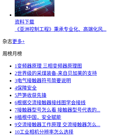
资料下载
《亚洲控制工程》秉承专业化、高端化风...
杂志
更多+
周榜
月榜
1
变频器原理 三相变频器原理图
2
世界级的采煤装备-来自贝加莱的支持
3
电气接触器符号简要说明
4
保障安全
5
芦笋收获先锋
6
根据交流接触器接线图学会接线
7
接触器型号怎么看 接触器型号代表的...
8
植根中国，安全赋能
9
交流接触器工作原理 交流接触器怎么...
10
工业相机分辨率怎么选择